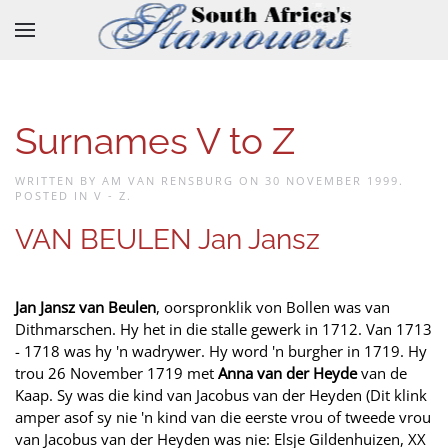
Skip to main content
Surnames V to Z
WRITTEN BY AM VAN RENSBURG ON
30 NOVEMBER 1999
.
POSTED IN
V - Z
.
VAN BEULEN Jan Jansz
Jan Jansz van Beulen
, oorspronklik von Bollen was van
Dithmarschen. Hy het in die stalle gewerk in 1712. Van 1713
- 1718 was hy 'n wadrywer. Hy word 'n burgher in 1719. Hy
trou 26 November 1719 met
Anna van der Heyde
van de
Kaap. Sy was die kind van Jacobus van der Heyden (Dit klink
amper asof sy nie 'n kind van die eerste vrou of tweede vrou
van Jacobus van der Heyden was nie: Elsje Gildenhuizen, XX