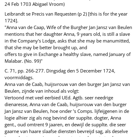
24 Feb 1703 Abigael Vroom)
Leibrandt se Precis van Requesten (p 2) [this is for the year
1724].
"Anna van de Caap, Wife of the Burgher Jan Jansz van Beulen
mentions that her daughter Anna, 9 years old, is still a slave
in the Company's Lodge, asks that she may be manumitted,
that she may be better brought up, and
offers to give in Exchange a healthy slave, named January of
Malabar. (No. 99)"
C. 71, pp. 266-277. Dingsdag den 5 December 1724,
voormiddags.
Anna van de Caab, huijsvrouw van den burger Jan Jansz van
Beulen, zijnde van inhoud als volgt:
Vertoond met veel eerbied UEd. Agtb. seer needrige
dienaresse, Anna van de Caab, huijsvrouw van den burger
Jan Jansz van Beulen, hoe onder ’s Comps. lijfeijgenen in de
logie alhier zig als nog bevind der supplte. dogter, Anna
gent., oud omtrent 9 jaaren, en dewijl de supplte. die seer
gaarne van haare slaafse diensten bevreijd sag, als deselve