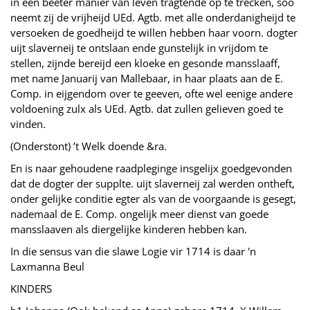
in een beeter manier van leven tragtende op te trecken, soo
neemt zij de vrijheijd UEd. Agtb. met alle onderdanigheijd te
versoeken de goedheijd te willen hebben haar voorn. dogter
uijt slaverneij te ontslaan ende gunstelijk in vrijdom te
stellen, zijnde bereijd een kloeke en gesonde mansslaaff,
met name Januarij van Mallebaar, in haar plaats aan de E.
Comp. in eijgendom over te geeven, ofte wel eenige andere
voldoening zulx als UEd. Agtb. dat zullen gelieven goed te
vinden.
(Onderstont) ’t Welk doende &ra.
En is naar gehoudene raadpleginge insgelijx goedgevonden
dat de dogter der supplte. uijt slaverneij zal werden ontheft,
onder gelijke conditie egter als van de voorgaande is gesegt,
nademaal de E. Comp. ongelijk meer dienst van goede
mansslaaven als diergelijke kinderen hebben kan.
In die sensus van die slawe Logie vir 1714 is daar 'n
Laxmanna Beul
KINDERS