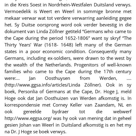
in die Kreis Soest in Nordrhein-Westfalen Duitsland verwys.
Vermoedelik is Weert en Weerl in sommige bronne met
mekaar verwar wat tot verdere verwarring aanleiding gegee
het. Sy Duitse oorsprong word ook verder bevestig in die
dokument van Linda Zöllner getiteld “Germans who came to
the Cape during the period 1652-1806” want sy skryf “The
Thirty Years’ War (1618- 1648) left many of the German
states in a poor economic condition. Consequently many
Germans, including ex-soldiers, were drawn to the west by
the wealth of the Netherlands. Progenitors of well-known
families who came to the Cape during the 17th century
were:... Jan Oosthuysen from Werden, ....
(http://www.ggsa.info/articles/Linda Zöllner). Ook in sy
boek, Personlia of Germans at the Cape, Dr. Hoge J, meld
Hoge ook dat Jan Oosthuizen van Werden afkomstig is. In
korrespondensie met Corney Keller van Zaandam, NL en
ook gereelde bydraer tot die webwerf
http://www.eggsa.org/ was hy ook van mening dat in geheel
gesien Johan van Weerl in Duitsland afkomstig is en het my
na Dr. J Hoge se boek verwys.