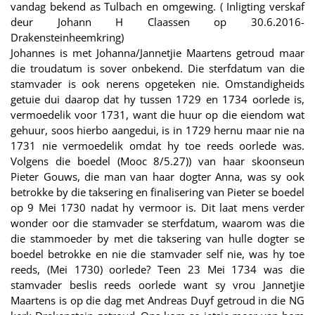
vandag bekend as Tulbach en omgewing. ( Inligting verskaf
deur Johann H Claassen op 30.6.2016-
Drakensteinheemkring)
Johannes is met Johanna/Jannetjie Maartens getroud maar
die troudatum is sover onbekend. Die sterfdatum van die
stamvader is ook nerens opgeteken nie. Omstandigheids
getuie dui daarop dat hy tussen 1729 en 1734 oorlede is,
vermoedelik voor 1731, want die huur op die eiendom wat
gehuur, soos hierbo aangedui, is in 1729 hernu maar nie na
1731 nie vermoedelik omdat hy toe reeds oorlede was.
Volgens die boedel (Mooc 8/5.27)) van haar skoonseun
Pieter Gouws, die man van haar dogter Anna, was sy ook
betrokke by die taksering en finalisering van Pieter se boedel
op 9 Mei 1730 nadat hy vermoor is. Dit laat mens verder
wonder oor die stamvader se sterfdatum, waarom was die
die stammoeder by met die taksering van hulle dogter se
boedel betrokke en nie die stamvader self nie, was hy toe
reeds, (Mei 1730) oorlede? Teen 23 Mei 1734 was die
stamvader beslis reeds oorlede want sy vrou Jannetjie
Maartens is op die dag met Andreas Duyf getroud in die NG