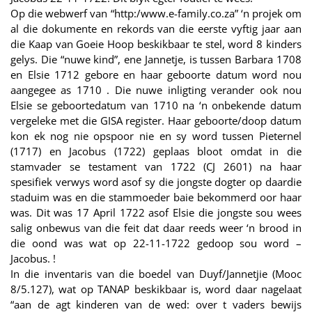
Op die webwerf van “http:/www.e-family.co.za” ‘n projek om
al die dokumente en rekords van die eerste vyftig jaar aan
die Kaap van Goeie Hoop beskikbaar te stel, word 8 kinders
gelys. Die “nuwe kind”, ene Jannetje, is tussen Barbara 1708
en Elsie 1712 gebore en haar geboorte datum word nou
aangegee as 1710 . Die nuwe inligting verander ook nou
Elsie se geboortedatum van 1710 na ‘n onbekende datum
vergeleke met die GISA register. Haar geboorte/doop datum
kon ek nog nie opspoor nie en sy word tussen Pieternel
(1717) en Jacobus (1722) geplaas bloot omdat in die
stamvader se testament van 1722 (CJ 2601) na haar
spesifiek verwys word asof sy die jongste dogter op daardie
staduim was en die stammoeder baie bekommerd oor haar
was. Dit was 17 April 1722 asof Elsie die jongste sou wees
salig onbewus van die feit dat daar reeds weer ‘n brood in
die oond was wat op 22-11-1722 gedoop sou word –
Jacobus. !
In die inventaris van die boedel van Duyf/Jannetjie (Mooc
8/5.127), wat op TANAP beskikbaar is, word daar nagelaat
“aan de agt kinderen van de wed: over t vaders bewijs