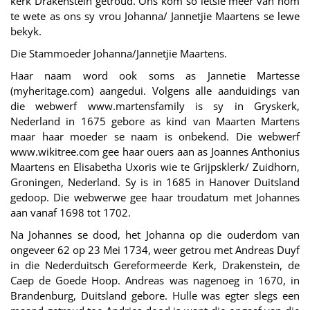
kerk Drakenstein getroud. Ons kom so ietsie meer van hom
te wete as ons sy vrou Johanna/ Jannetjie Maartens se lewe
bekyk.
Die Stammoeder Johanna/Jannetjie Maartens.
Haar naam word ook soms as Jannetie Martesse
(myheritage.com) aangedui. Volgens alle aanduidings van
die webwerf www.martensfamily is sy in Gryskerk,
Nederland in 1675 gebore as kind van Maarten Martens
maar haar moeder se naam is onbekend. Die webwerf
www.wikitree.com gee haar ouers aan as Joannes Anthonius
Maartens en Elisabetha Uxoris wie te Grijpsklerk/ Zuidhorn,
Groningen, Nederland. Sy is in 1685 in Hanover Duitsland
gedoop. Die webwerwe gee haar troudatum met Johannes
aan vanaf 1698 tot 1702.
Na Johannes se dood, het Johanna op die ouderdom van
ongeveer 62 op 23 Mei 1734, weer getrou met Andreas Duyf
in die Nederduitsch Gereformeerde Kerk, Drakenstein, de
Caep de Goede Hoop. Andreas was nagenoeg in 1670, in
Brandenburg, Duitsland gebore. Hulle was egter slegs een