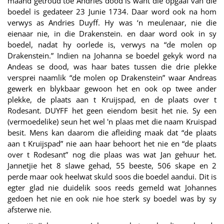
maand getroud toe Andries dood is want die opgaaf van die
boedel is gedateer 23 Junie 1734. Daar word ook na hom
verwys as Andries Duyff. Hy was ‘n meulenaar, nie die
eienaar nie, in die Drakenstein. en daar word ook in sy
boedel, nadat hy oorlede is, verwys na “de molen op
Drakenstein.” Indien na Johanna se boedel gekyk word na
Andeas se dood, was haar bates tussen die drie plekke
versprei naamlik “de molen op Drakenstein” waar Andreas
gewerk en blykbaar gewoon het en ook op twee ander
plekke, de plaats aan t Kruijspad, en de plaats over t
Rodesant. DUYFF het geen eiendom besit het nie. Sy een
(vermoedelike) seun het wel 'n plaas met die naam Kruispad
besit. Mens kan daarom die afleiding maak dat “de plaats
aan t Kruijspad” nie aan haar behoort het nie en “de plaats
over t Rodesant” nog die plaas was wat Jan gehuur het.
Jannetjie het 8 slawe gehad, 55 beeste, 506 skape en 2
perde maar ook heelwat skuld soos die boedel aandui. Dit is
egter glad nie duidelik soos reeds gemeld wat Johannes
gedoen het nie en ook nie hoe sterk sy boedel was by sy
afsterwe nie.