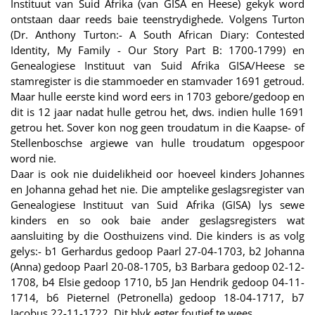
Instituut van Suid Afrika (van GISA en Heese) gekyk word
ontstaan daar reeds baie teenstrydighede. Volgens Turton
(Dr. Anthony Turton:- A South African Diary: Contested
Identity, My Family - Our Story Part B: 1700-1799) en
Genealogiese Instituut van Suid Afrika GISA/Heese se
stamregister is die stammoeder en stamvader 1691 getroud.
Maar hulle eerste kind word eers in 1703 gebore/gedoop en
dit is 12 jaar nadat hulle getrou het, dws. indien hulle 1691
getrou het. Sover kon nog geen troudatum in die Kaapse- of
Stellenboschse argiewe van hulle troudatum opgespoor
word nie.
Daar is ook nie duidelikheid oor hoeveel kinders Johannes
en Johanna gehad het nie. Die amptelike geslagsregister van
Genealogiese Instituut van Suid Afrika (GISA) lys sewe
kinders en so ook baie ander geslagsregisters wat
aansluiting by die Oosthuizens vind. Die kinders is as volg
gelys:- b1 Gerhardus gedoop Paarl 27-04-1703, b2 Johanna
(Anna) gedoop Paarl 20-08-1705, b3 Barbara gedoop 02-12-
1708, b4 Elsie gedoop 1710, b5 Jan Hendrik gedoop 04-11-
1714, b6 Pieternel (Petronella) gedoop 18-04-1717, b7
Jacobus 22-11-1722. Dit blyk egter foutief te wees.