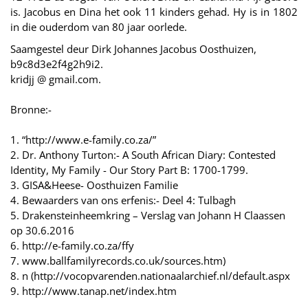
is. Jacobus en Dina het ook 11 kinders gehad. Hy is in 1802
in die ouderdom van 80 jaar oorlede.
Saamgestel deur Dirk Johannes Jacobus Oosthuizen,
b9c8d3e2f4g2h9i2.
kridjj @ gmail.com.
Bronne:-
1. “http://www.e-family.co.za/”
2. Dr. Anthony Turton:- A South African Diary: Contested
Identity, My Family - Our Story Part B: 1700-1799.
3. GISA&Heese- Oosthuizen Familie
4. Bewaarders van ons erfenis:- Deel 4: Tulbagh
5. Drakensteinheemkring – Verslag van Johann H Claassen
op 30.6.2016
6. http://e-family.co.za/ffy
7. www.ballfamilyrecords.co.uk/sources.htm)
8. n (http://vocopvarenden.nationaalarchief.nl/default.aspx
9. http://www.tanap.net/index.htm