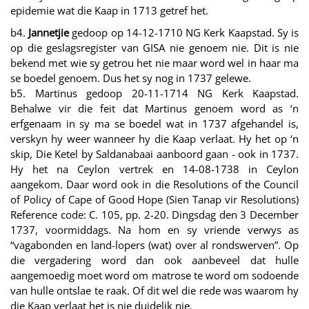
epidemie wat die Kaap in 1713 getref het.
b4.
Jannetjie
gedoop op 14-12-1710 NG Kerk Kaapstad. Sy is
op die geslagsregister van GISA nie genoem nie. Dit is nie
bekend met wie sy getrou het nie maar word wel in haar ma
se boedel genoem. Dus het sy nog in 1737 gelewe.
b5. Martinus gedoop 20-11-1714 NG Kerk Kaapstad.
Behalwe vir die feit dat Martinus genoem word as ‘n
erfgenaam in sy ma se boedel wat in 1737 afgehandel is,
verskyn hy weer wanneer hy die Kaap verlaat. Hy het op ‘n
skip, Die Ketel by Saldanabaai aanboord gaan - ook in 1737.
Hy het na Ceylon vertrek en 14-08-1738 in Ceylon
aangekom. Daar word ook in die Resolutions of the Council
of Policy of Cape of Good Hope (Sien Tanap vir Resolutions)
Reference code: C. 105, pp. 2-20. Dingsdag den 3 December
1737, voormiddags. Na hom en sy vriende verwys as
“vagabonden en land-lopers (wat) over al rondswerven”. Op
die vergadering word dan ook aanbeveel dat hulle
aangemoedig moet word om matrose te word om sodoende
van hulle ontslae te raak. Of dit wel die rede was waarom hy
die Kaap verlaat het is nie duidelik nie.