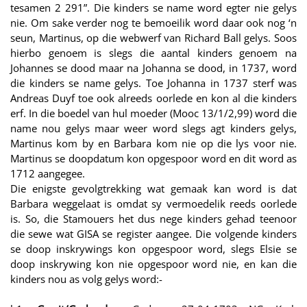
tesamen 2 291”. Die kinders se name word egter nie gelys
nie. Om sake verder nog te bemoeilik word daar ook nog ‘n
seun, Martinus, op die webwerf van Richard Ball gelys. Soos
hierbo genoem is slegs die aantal kinders genoem na
Johannes se dood maar na Johanna se dood, in 1737, word
die kinders se name gelys. Toe Johanna in 1737 sterf was
Andreas Duyf toe ook alreeds oorlede en kon al die kinders
erf. In die boedel van hul moeder (Mooc 13/1/2,99) word die
name nou gelys maar weer word slegs agt kinders gelys,
Martinus kom by en Barbara kom nie op die lys voor nie.
Martinus se doopdatum kon opgespoor word en dit word as
1712 aangegee.
Die enigste gevolgtrekking wat gemaak kan word is dat
Barbara weggelaat is omdat sy vermoedelik reeds oorlede
is. So, die Stamouers het dus nege kinders gehad teenoor
die sewe wat GISA se register aangee. Die volgende kinders
se doop inskrywings kon opgespoor word, slegs Elsie se
doop inskrywing kon nie opgespoor word nie, en kan die
kinders nou as volg gelys word:-