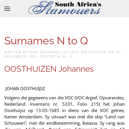
Skip to main content
Surnames N to Q
WRITTEN BY DIRK JOHANNES JACOBUS OOSTHUIZEN ON
30
NOVEMBER 1999
. POSTED IN
N - Q
.
OOSTHUIZEN Johannes
JOHAN OOSTHUIJSZ
Volgens die gegewens van die VOC (VOC Argief, Opvarendes,
Nederland: Inventaris nr. 5331, Folio 215) het Johan
Oosthuijsz op 13-05-1685 in diens van die VOC getree,
Kamer Amsterdam. Sy uitvaart was met die skip “Land van
Schouwen”, met die eindbestemming, Batavia. Sy rang was