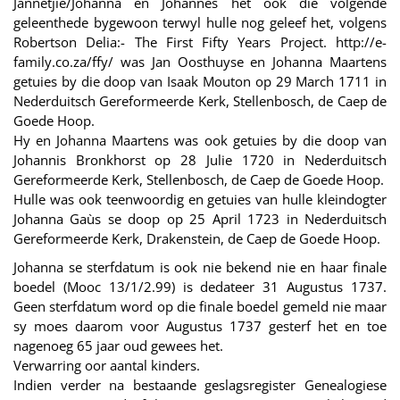
Jannetjie/Johanna en Johannes het ook die volgende
geleenthede bygewoon terwyl hulle nog geleef het, volgens
Robertson Delia:- The First Fifty Years Project. http://e-
family.co.za/ffy/ was Jan Oosthuyse en Johanna Maartens
getuies by die doop van Isaak Mouton op 29 March 1711 in
Nederduitsch Gereformeerde Kerk, Stellenbosch, de Caep de
Goede Hoop.
Hy en Johanna Maartens was ook getuies by die doop van
Johannis Bronkhorst op 28 Julie 1720 in Nederduitsch
Gereformeerde Kerk, Stellenbosch, de Caep de Goede Hoop.
Hulle was ook teenwoordig en getuies van hulle kleindogter
Johanna Gaùs se doop op 25 April 1723 in Nederduitsch
Gereformeerde Kerk, Drakenstein, de Caep de Goede Hoop.
Johanna se sterfdatum is ook nie bekend nie en haar finale
boedel (Mooc 13/1/2.99) is dedateer 31 Augustus 1737.
Geen sterfdatum word op die finale boedel gemeld nie maar
sy moes daarom voor Augustus 1737 gesterf het en toe
nagenoeg 65 jaar oud gewees het.
Verwarring oor aantal kinders.
Indien verder na bestaande geslagsregister Genealogiese