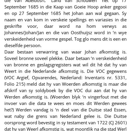
die van Adelbosrt. “Land van Schouwen” het op 17
September 1685 in die Kaap van Goeie Hoop anker gegooi
en op 27 September 1685 het Johan aan wal gegaan. Sy
naam en van kom in verskeie spellings en variasies in die
geskrifte voor, daar word na hom verwys as
Johannes/Johan/Jan en die van Oosthuijsz word in ‘n wye
verskeidenheid van vorme gespel. Tog glo mens dit is een en
dieselfde persoon.
Daar bestaan verwarring van waar Johan afkomstig is.
Soveel bronne soveel plekke. Daar betaan ‘n verskeidenheid
van bronne en geslagsgregisters wat wil dit hê dat hy van
Weert in die Nederlande afkomstig is. Die VOC gegewens
(VOC Argief, Opvarendes, Nederland: Inventaris nr. 5331,
Folio 215) meld dat hy van Woerden afkomstig is maar die
afskrif van sy soldyboek by die VOC dui aan dat hy van
Werden afkomstig is. (Woerden blyk ‘n vingerfout met die
invoer van die data te wees en moes dit Werden gewees
het?) Werden vandag is ‘n deel van die Duitse stad Essen,
wat naby die grens van Nederland gelee is. Die Duitse
oorsprong word bevestig in sy testament van 1722 (CJ 2601)
dat hy van Weerl afkomstig is, wat moontlik na die stad Werl