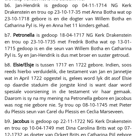
b6. Jan-Hendrik is gedoop op 04-11-1714 NG Kerk
Drakenstein en trou op 23-10-17-35 met Anna Botha wat op
23-10-1718 gebore is en die dogter van Willem Botha en
Catharina Pyl is. Hy en Anna het 11 kinders gehad.
b7.
Petronella
is gedoop 18-04-1717 NG Kerk Drakenstein
en trou op 23-10-1735 met Fredrik Botha wat op 13-01-
1715 gedoop is en die seun van Willem Botha en Catharina
Pyl is. Sy en Jan-Hendrik is dus met broer en suster getroud.
b8.
Elsie/Elsje
is tussen 1717 en 1722 gebore. Indien, soos
reeds hierbo verduidelik, die testament van Jan en Jannetjie
wat in April 1722 opgestel is, gelees word lyk dit asof Elsie
op daardie staduim die jongste kind is want daar word
spesiale voorsiening in die testament vir haar gemaak.
Daarom is sy na my mening na Petronella gebore en Jacobus
was nog nie gebore nie. Sy trou op 08-10-1745 met Pieter
du Plessis seun van Carel du Plessis en Ceclia Marseveen.
b9.
Jacobus
is gedoop op 22-11-1722 NG Kerk Drakenstein
en trou op 10-04-1749 met Dina Carolina Brits wat op 07-
12-1732 as dogter van Ockert Brits en Catharina Pijl gebore