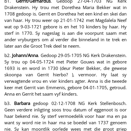
b1.
Gerrit/Gerhardus
. Gedoop 27-04-1703 NG Kerk
Drakenstein. Hy trou met Dorethea Maria Bekker wat in
1708 gedoop is. Gerrit en Dorethea het een kind en skei dan
van haar. Hy trou weer op 21-01-1742 met Magdalela Neef
wat op 9-03-1721 gebore is en het 10 kinders by haar. Hy
sterf in 1770. Sy nageslag is aan die voorpunt saam met
ander vryburgers om al verder die binneland in te trek en
later aan die Groot Trek deel te neem.
b2.
Johann/Anna
. Gedoop 29-05-1705 NG Kerk Drakenstein.
Sy trou op 04-05-1724 met Pieter Gouws wat in gebore
1693 is en word in 1730 (deur Pieter Bekker, die gewese
skoonpa van Gerrit hierbo? ), vermoor. Hy laat sy
verwagtende vrou en vier kinders agter. Anna is die tweede
keer met Gerrit van Emmenis, gebore 04-01-1705, getroud.
Anna en Gerrit het saam vyf kinders.
b3.
Barbara
gedoop 02-12-1708 NG Kerk Stellenbosch.
Geen verdere inligting soos trou datum of eggenoot is oor
haar bekend nie. Sy sterf vermoedelik voor haar ma en pa
want sy word nie in haar ma se boedel van 1737 genoem
nie. Sy kan moontlik oorlede wees met die groot griep