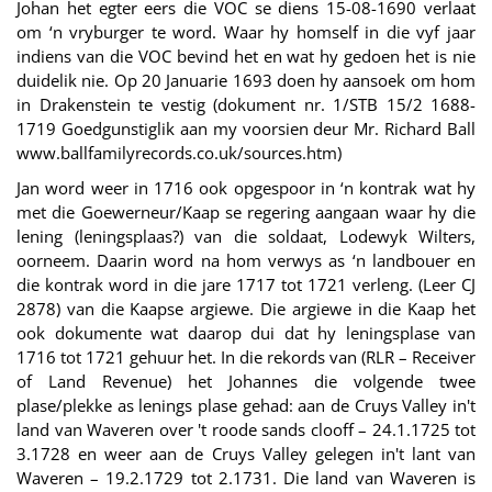
Johan het egter eers die VOC se diens 15-08-1690 verlaat
om ‘n vryburger te word. Waar hy homself in die vyf jaar
indiens van die VOC bevind het en wat hy gedoen het is nie
duidelik nie. Op 20 Januarie 1693 doen hy aansoek om hom
in Drakenstein te vestig (dokument nr. 1/STB 15/2 1688-
1719 Goedgunstiglik aan my voorsien deur Mr. Richard Ball
www.ballfamilyrecords.co.uk/sources.htm)
Jan word weer in 1716 ook opgespoor in ‘n kontrak wat hy
met die Goewerneur/Kaap se regering aangaan waar hy die
lening (leningsplaas?) van die soldaat, Lodewyk Wilters,
oorneem. Daarin word na hom verwys as ‘n landbouer en
die kontrak word in die jare 1717 tot 1721 verleng. (Leer CJ
2878) van die Kaapse argiewe. Die argiewe in die Kaap het
ook dokumente wat daarop dui dat hy leningsplase van
1716 tot 1721 gehuur het. In die rekords van (RLR – Receiver
of Land Revenue) het Johannes die volgende twee
plase/plekke as lenings plase gehad: aan de Cruys Valley in't
land van Waveren over 't roode sands clooff – 24.1.1725 tot
3.1728 en weer aan de Cruys Valley gelegen in't lant van
Waveren – 19.2.1729 tot 2.1731. Die land van Waveren is