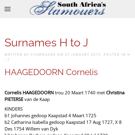
Skip to main content
Surnames H to J
WRITTEN BY STAMOUERS ON
07 JANUARY 2015
. POSTED IN
H
- J
.
HAAGEDOORN Cornelis
Cornelis HAAGEDOORN
trou 20 Maart 1740 met
Christina
PIETERSE
van de Kaap
KINDERS
b1 Johannes gedoop Kaapstad 4 Maart 1725
b2 Catharina Isabella gedoop Kaapstad 17 Aug 1727, X 8
Des 1754 Willem van Dyk