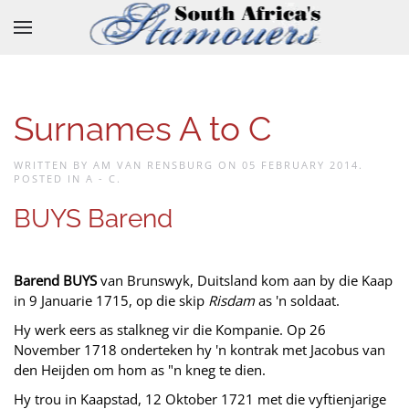
Skip to main content
Surnames A to C
WRITTEN BY AM VAN RENSBURG ON
05 FEBRUARY 2014
.
POSTED IN
A - C
.
BUYS Barend
Barend BUYS
van Brunswyk, Duitsland kom aan by die Kaap
in 9 Januarie 1715, op die skip
Risdam
as 'n soldaat.
Hy werk eers as stalkneg vir die Kompanie. Op 26
November 1718 onderteken hy 'n kontrak met Jacobus van
den Heijden om hom as "n kneg te dien.
Hy trou in Kaapstad, 12 Oktober 1721 met die vyftienjarige