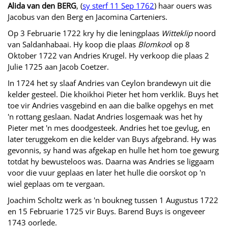
Alida van den BERG
, (
sy sterf 11 Sep 1762
) haar ouers was
Jacobus van den Berg en Jacomina Carteniers.
Op 3 Februarie 1722 kry hy die leningplaas
Witteklip
noord
van Saldanhabaai. Hy koop die plaas
Blomkoo
l op 8
Oktober 1722 van Andries Krugel. Hy verkoop die plaas 2
Julie 1725 aan Jacob Coetzer.
In 1724 het sy slaaf Andries van Ceylon brandewyn uit die
kelder gesteel. Die khoikhoi Pieter het hom verklik. Buys het
toe vir Andries vasgebind en aan die balke opgehys en met
'n rottang geslaan. Nadat Andries losgemaak was het hy
Pieter met 'n mes doodgesteek. Andries het toe gevlug, en
later teruggekom en die kelder van Buys afgebrand. Hy was
gevonnis, sy hand was afgekap en hulle het hom toe gewurg
totdat hy bewusteloos was. Daarna was Andries se liggaam
voor die vuur geplaas en later het hulle die oorskot op 'n
wiel geplaas om te vergaan.
Joachim Scholtz werk as 'n boukneg tussen 1 Augustus 1722
en 15 Februarie 1725 vir Buys. Barend Buys is ongeveer
1743 oorlede.