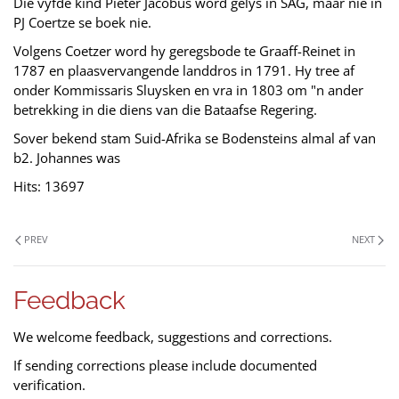
Die vyfde kind Pieter Jacobus word gelys in SAG, maar nie in
PJ Coertze se boek nie.
Volgens Coetzer word hy geregsbode te Graaff-Reinet in
1787 en plaasvervangende landdros in 1791. Hy tree af
onder Kommissaris Sluysken en vra in 1803 om "n ander
betrekking in die diens van die Bataafse Regering.
Sover bekend stam Suid-Afrika se Bodensteins almal af van
b2. Johannes was
Hits: 13697
PREV
NEXT
Feedback
We welcome feedback, suggestions and corrections.
If sending corrections please include documented
verification.