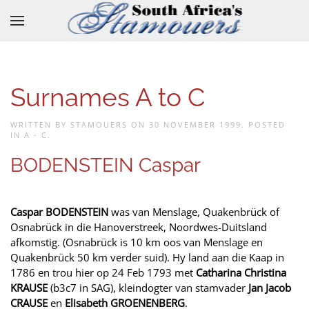
Skip to main content
Surnames A to C
WRITTEN BY STAMOUERS ON
30 NOVEMBER 1999
. POSTED
IN
A - C
.
BODENSTEIN Caspar
Caspar BODENSTEIN
was van Menslage, Quakenbrück of
Osnabrück in die Hanoverstreek, Noordwes-Duitsland
afkomstig. (Osnabrück is 10 km oos van Menslage en
Quakenbrück 50 km verder suid). Hy land aan die Kaap in
1786 en trou hier op 24 Feb 1793 met
Catharina Christina
KRAUSE
(b3c7 in SAG), kleindogter van stamvader
Jan Jacob
CRAUSE
en
Elisabeth GROENENBERG
.