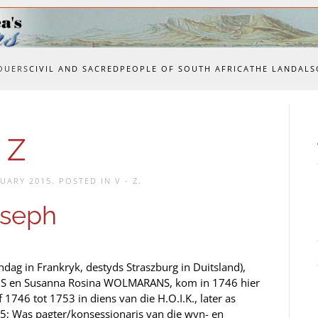
OUERS
CIVIL AND SACRED
PEOPLE OF SOUTH AFRICA
THE LAND
ALS
 Z
NUARY 2015
. POSTED IN
V - Z
.
seph
ndag in Frankryk, destyds Straszburg in Duitsland),
S en Susanna Rosina WOLMARANS, kom in 1746 hier
1746 tot 1753 in diens van die H.O.I.K., later as
5; Was pagter/konsessionaris van die wyn- en