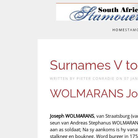
Skip to main content
HOME
STAM
Surnames V to
WRITTEN BY PIETER CONRADIE ON
07 JA
WOLMARANS Jo
Joseph WOLMARANS
, van Straatsburg (va
seun van Andreas Stephanus WOLMARAN
aan as soldaat; Na sy aankoms is hy vanaf 
stalkneg en boukneg. Word burger in 175