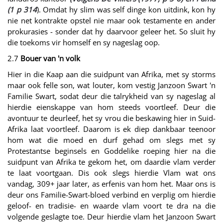
(1 p 314
). Omdat hy slim was self dinge kon uitdink, kon hy
nie net kontrakte opstel nie maar ook testamente en ander
prokurasies - sonder dat hy daarvoor geleer het. So sluit hy
die toekoms vir homself en sy nageslag oop.
2.7
Bouer van 'n volk
Hier in die Kaap aan die suidpunt van Afrika, met sy storms
maar ook felle son, wat louter, kom vestig Janzoon Swart 'n
Familie Swart, sodat deur die talrykheid van sy nageslag al
hierdie eienskappe van hom steeds voortleef. Deur die
avontuur te deurleef, het sy vrou die beskawing hier in Suid-
Afrika laat voortleef. Daarom is ek diep dankbaar teenoor
hom wat die moed en durf gehad om slegs met sy
Protestantse beginsels en Goddelike roeping hier na die
suidpunt van Afrika te gekom het, om daardie vlam verder
te laat voortgaan. Dis ook slegs hierdie Vlam wat ons
vandag, 309+ jaar later, as erfenis van hom het. Maar ons is
deur ons Familie-Swart-bloed verbind en verplig om hierdie
geloof- en tradisie- en waarde vlam voort te dra na die
volgende geslagte toe. Deur hierdie vlam het Janzoon Swart