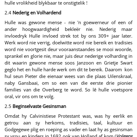
hulle vrolikheid blykbaar te onstigtelik !
2.4
Nederig en Volhardend
Hulle was gewone mense - nie 'n goewerneur of een of
ander hoogwaardigheid bekleër nie. Nederig maar
invloedryk Hulle invloed strek tot by ons 309+ jaar later.
Werk word nie verrig, doelwitte word nie bereik en tradisies
word nie voortgesit deur vooraanstaandes se mooi woorde,
sprankel en glorie nie, maar juis deur nederige volharding in
dit waarin gewone mense soos Janzoon en Grietje Swart
geglo het en hulle harde werk om dit te bereik. Daarom kon
hul seun Pieter die eienaar wees van die plaas Uilenskraal,
naby Gansbaai, om so een van die eerste drie pionier
families van die Overberg te word. So lê hulle voetspore
oral, vir ons om te volg.
2.5
Beginselvaste Gesinsman
Omdat hy Calvinistiese Protestant was, was hy eerlik en
getrou aan sy herkoms, tradisies, taal, kultuur en
Godgegewe plig en roeping as vader en laat hy as gesinsman
sy vrou en kinders in 1692 ook van Holland af kom (
Volgens