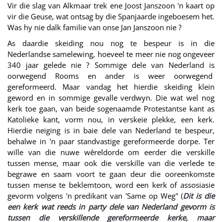
Vir die slag van Alkmaar trek ene Joost Janszoon 'n kaart op
vir die Geuse, wat ontsag by die Spanjaarde ingeboesem het.
Was hy nie dalk familie van onse Jan Janszoon nie ?
As daardie skeiding nou nog te bespeur is in die
Nederlandse samelewing, hoeveel te meer nie nog ongeveer
340 jaar gelede nie ? Sommige dele van Nederland is
oorwegend Rooms en ander is weer oorwegend
gereformeerd. Maar vandag het hierdie skeiding klein
geword en in sommige gevalle verdwyn. Die wat wel nog
kerk toe gaan, van beide sogenaamde Protestantse kant as
Katolieke kant, vorm nou, in verskeie plekke, een kerk.
Hierdie neiging is in baie dele van Nederland te bespeur,
behalwe in 'n paar standvastige gereformeerde dorpe. Ter
wille van die nuwe wêreldorde om eerder die verskille
tussen mense, maar ook die verskille van die verlede te
begrawe en saam voort te gaan deur die ooreenkomste
tussen mense te beklemtoon, word een kerk of assosiasie
gevorm volgens 'n predikant van 'Same op Weg" (
Dit is die
een kerk wat reeds in party dele van Nederland gevorm is
tussen die verskillende gereformeerde kerke, maar