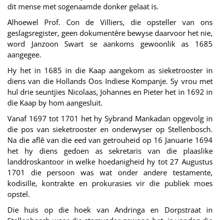
dit mense met sogenaamde donker gelaat is.
Alhoewel Prof. Con de Villiers, die opsteller van ons
geslagsregister, geen dokumentêre bewyse daarvoor het nie,
word Janzoon Swart se aankoms gewoonlik as 1685
aangegee.
Hy het in 1685 in die Kaap aangekom as sieketrooster in
diens van die Hollands Oos Indiese Kompanje. Sy vrou met
hul drie seuntjies Nicolaas, Johannes en Pieter het in 1692 in
die Kaap by hom aangesluit.
Vanaf 1697 tot 1701 het hy Sybrand Mankadan opgevolg in
die pos van sieketrooster en onderwyser op Stellenbosch.
Na die aflê van die eed van getrouheid op 16 Januarie 1694
het hy diens gedoen as sekretaris van die plaaslike
landdroskantoor in welke hoedanigheid hy tot 27 Augustus
1701 die persoon was wat onder andere testamente,
kodisille, kontrakte en prokurasies vir die publiek moes
opstel.
Die huis op die hoek van Andringa en Dorpstraat in