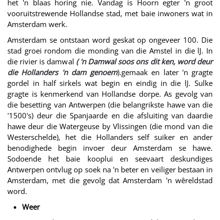
het 'n blaas horing nie. Vandag is Hoorn egter 'n groot
vooruitstrewende Hollandse stad, met baie inwoners wat in
Amsterdam werk.
Amsterdam se ontstaan word geskat op ongeveer 100. Die
stad groei rondom die monding van die Amstel in die lJ. In
die rivier is damwal
( 'n Damwal soos ons dit ken, word deur
die Hollanders 'n dam genoem
).gemaak en later 'n gragte
gordel in half sirkels wat begin en eindig in die lJ. Sulke
gragte is kenmerkend van Hollandse dorpe. As gevolg van
die besetting van Antwerpen (die belangrikste hawe van die
'1500's) deur die Spanjaarde en die afsluiting van daardie
hawe deur die Watergeuse by Vlissingen (die mond van die
Westerschelde), het die Hollanders self suiker en ander
benodighede begin invoer deur Amsterdam se hawe.
Sodoende het baie kooplui en seevaart deskundiges
Antwerpen ontvlug op soek na 'n beter en veiliger bestaan in
Amsterdam, met die gevolg dat Amsterdam 'n wêreldstad
word.
Weer