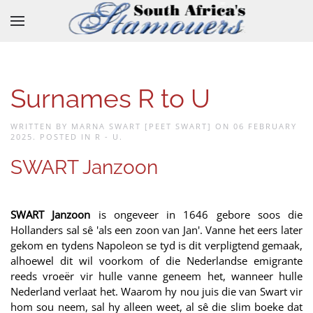
Skip to main content
Surnames R to U
WRITTEN BY MARNA SWART [PEET SWART] ON
06 FEBRUARY
2025
. POSTED IN
R - U
.
SWART Janzoon
SWART Janzoon
is ongeveer in 1646 gebore soos die
Hollanders sal sê 'als een zoon van Jan'. Vanne het eers later
gekom en tydens Napoleon se tyd is dit verpligtend gemaak,
alhoewel dit wil voorkom of die Nederlandse emigrante
reeds vroeër vir hulle vanne geneem het, wanneer hulle
Nederland verlaat het. Waarom hy nou juis die van Swart vir
hom sou neem, sal hy alleen weet, al sê die slim boeke dat