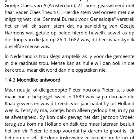
Grietje Claes, van A.(Amsterdam), 21 jaren geassisteerd met
haar vader Claes Theunis". Hierdie stem wel ooreen met die
inligting wat die 'Centraal Bureau voor Genealogie'' verstrek
het en wil ek saam stem dat na aanleiding van Geesje
Harmens wat getuie op beide hierdie huwelik sowel as op
die doop van die Jan op 26-1-1682 was, dit heel waarskynlik
dieselfde mense was.
ln Nederland is trou slegs amptelik as jy voor die gemeente
in die raadhuis trou. Mense kan as hulle wil dan ook in die
kerk trou, maar dit word dan nie opgeteken nie.
1.4.3
Moontlike antwoord
Maar nou ja, of die gedoopte Pieter nou ons Pieter is, is ook
maar oor te bespiegel, want in 1689 was sy pa dan aan die
Kaap gewees en was dit reeds vier jaar nadat hy uit Holland
weg is. Tensy sy ma, Grietje, hom alleen gedoop het, in sy pa
se afwesigheid. Sy kon dalk gewag het dat Janzoon Vroeër
terug sou kom na Holland en dalk toe maar lateraan besluit
het om vir Pieter te doop voordat hy darem te groot is. Ek
het nou nie self die doop inskrywing gesien nie om te kyk of