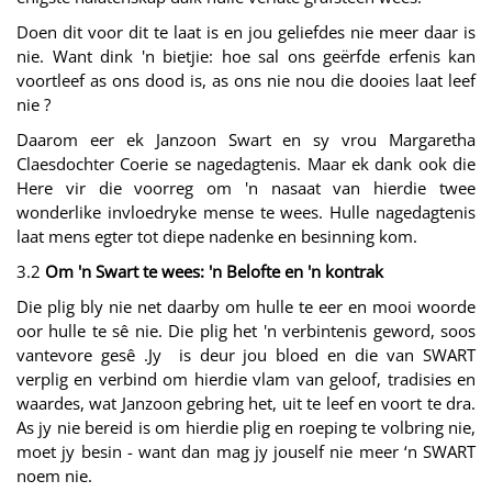
Doen dit voor dit te laat is en jou geliefdes nie meer daar is
nie. Want dink 'n bietjie: hoe sal ons geërfde erfenis kan
voortleef as ons dood is, as ons nie nou die dooies laat leef
nie ?
Daarom eer ek Janzoon Swart en sy vrou Margaretha
Claesdochter Coerie se nagedagtenis. Maar ek dank ook die
Here vir die voorreg om 'n nasaat van hierdie twee
wonderlike invloedryke mense te wees. Hulle nagedagtenis
laat mens egter tot diepe nadenke en besinning kom.
3.2
Om 'n Swart te wees: 'n Belofte en 'n kontrak
Die plig bly nie net daarby om hulle te eer en mooi woorde
oor hulle te sê nie. Die plig het 'n verbintenis geword, soos
vantevore gesê .Jy is deur jou bloed en die van SWART
verplig en verbind om hierdie vlam van geloof, tradisies en
waardes, wat Janzoon gebring het, uit te leef en voort te dra.
As jy nie bereid is om hierdie plig en roeping te volbring nie,
moet jy besin - want dan mag jy jouself nie meer ‘n SWART
noem nie.