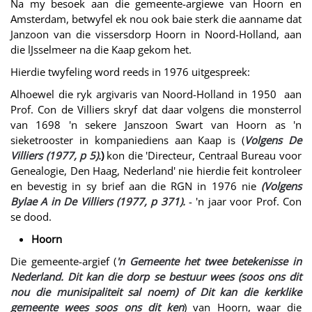
Na my besoek aan die gemeente-argiewe van Hoorn en
Amsterdam, betwyfel ek nou ook baie sterk die aanname dat
Janzoon van die vissersdorp Hoorn in Noord-Holland, aan
die lJsselmeer na die Kaap gekom het.
Hierdie twyfeling word reeds in 1976 uitgespreek:
Alhoewel die ryk argivaris van Noord-Holland in 1950 aan
Prof. Con de Villiers skryf dat daar volgens die monsterrol
van 1698 'n sekere Janszoon Swart van Hoorn as 'n
sieketrooster in kompaniediens aan Kaap is (
Volgens De
Villiers (1977, p 5).
)
kon die 'Directeur, Centraal Bureau voor
Genealogie, Den Haag, Nederland' nie hierdie feit kontroleer
en bevestig in sy brief aan die RGN in 1976 nie
(Volgens
Bylae A in De Villiers (1977, p 371).
- 'n jaar voor Prof. Con
se dood.
Hoorn
Die gemeente-argief (
'n Gemeente het twee betekenisse in
Nederland. Dit kan die dorp se bestuur wees (soos ons dit
nou die munisipaliteit sal noem) of Dit kan die kerklike
gemeente wees soos ons dit ken
) van Hoorn, waar die