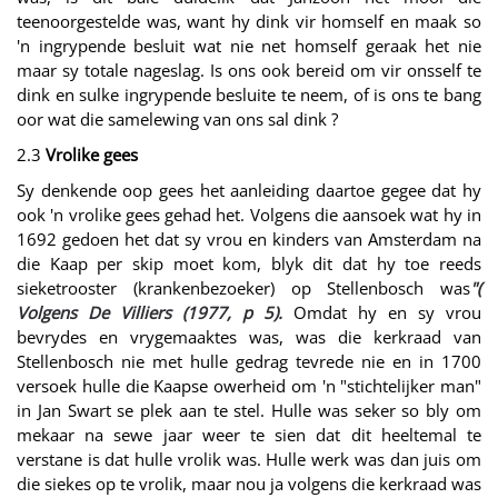
teenoorgestelde was, want hy dink vir homself en maak so
'n ingrypende besluit wat nie net homself geraak het nie
maar sy totale nageslag. Is ons ook bereid om vir onsself te
dink en sulke ingrypende besluite te neem, of is ons te bang
oor wat die samelewing van ons sal dink ?
2.3
Vrolike gees
Sy denkende oop gees het aanleiding daartoe gegee dat hy
ook 'n vrolike gees gehad het. Volgens die aansoek wat hy in
1692 gedoen het dat sy vrou en kinders van Amsterdam na
die Kaap per skip moet kom, blyk dit dat hy toe reeds
sieketrooster (krankenbezoeker) op Stellenbosch was
"(
Volgens De Villiers (1977, p 5).
Omdat hy en sy vrou
bevrydes en vrygemaaktes was, was die kerkraad van
Stellenbosch nie met hulle gedrag tevrede nie en in 1700
versoek hulle die Kaapse owerheid om 'n "stichtelijker man"
in Jan Swart se plek aan te stel. Hulle was seker so bly om
mekaar na sewe jaar weer te sien dat dit heeltemal te
verstane is dat hulle vrolik was. Hulle werk was dan juis om
die siekes op te vrolik, maar nou ja volgens die kerkraad was