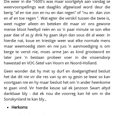
Die weer in die '1600's was maar soortgelyk aan vandag se
weervoorspellings wat daagliks afgewissel word deur die
berig "af en toe zon en nu en dan regen" of "nu en dan zon
en af en toe regen ". Wat egter die verskil tussen die twee is,
weet nugter alleen en beteken dit maar vir ons gewone
mense bloot heeltyd reën en so 'n paar minute se son elke
paar dae of as jy dink hy gaan skyn dan sous dit al weer. In
hierdie nat, koue en triestige weer wat elke normale mens
maar weemoedig stem en nie juis 'n aanmoediging is om
berge te versit nie, moes arme Jan as kind grootword en
later jare 'n bestaan probeer voer in die vissersdorp
hawestad en VOC-Setel van Hoorn en Noord-Holland.
Geen wonder dat hy met sy durf en doelgerigtheid besluit
het dat dit nie vir die res van sy en sy gesin se lewe so kan
voortgaan nie en hy maar besluit het om 'n ander heenkome
te gaan vind. Vir hierdie keuse sal ek Janzoon Swart altyd
dankbaar bly - dat ek nou die voorreg kan hê om in die
Sonskynland te kan bly.,
Herkoms