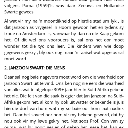
volgens Pama (1959)1s was daar Zeeuws en Hollandse
Swarte gewees.
Al wat vir my na 'n moontlikheid op hierdie stadium lyk , is
dat Janzoon as vrygesel in Hoorn gewoon het en tydens sy
troue na Amsterdam is, vanwaar hy dan na die Kaap gekom
het. Of dit wel ons voorouers is, sal ons net oor moet
wonder tot die tyd ons leer. Die kinders wan wie doop
gegewens gekry , bly ook nog maar 'n raaisel wat opgelos sal
moet word.
2.
JANZOON SWART: DIE MENS
Daar sal nog baie nagevors moet word om die waarheid oor
Janzoon Swart uit te vind. Ons ken nog nie eers die waarheid
van alles wat in afgelope 309+ jaar hier in Suid-Afrika gebeur
het nie. Die feit van die saak is egter dat Jan Janzoon na Suid-
Afrika gekom het, al kom hy ook uit watter onbekende is juis
hierdie durf van hom wat my so baie oor hom laat nadink
het. Daar het soveel oor hom vir my bekend geword, dat hy
nou ook vir my lewe gekry het. Net soos Prof. Con van sy
ouma, wat hy nooit gesien of geken het, gesê het, kan ek