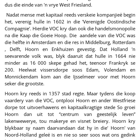
dus die einde van 'n vrye West Friesland.
Nadat mense met kapitaal reeds verskeie kompanjieë begin
het, verenig hulle in 1602 in die 'Verenigde Oostindische
Compagnie'. Hierdie VOC kry dan ook die handelsmonopolie
na die Kaap die Goeie Hoop. Die aandele van die VOC was
die helfte in Amsterdam en die res in Middelburg, Rotterdam
, Delft, Hoorn en Enkhuizen gevestig. Dat Holland 'n
seevarende volk was, blyk daaruit dat hulle in 1664 nie
minder as 16 000 skepe gehad het, teenoor Frankryk se
200. Heelwat vissersdorpe soos Edam, Volendam en
Monnickendam kom aan die Ijsselmeer voor met Hoorn
seker die grootste.
Hoorn kry reeds in 1357 stad regte. Maar tydens die koop
vaardery van die VOC, ontplooi Hoorn en ander Westfriese
dorpe tot uitvoerhawens en kapitaalkragtige stede So groei
Hoorn dan uit tot “centrum van geestelijk leven”
lakenwewerye, tou makerye en visnet breiery. Hoorn kry
blykbaar sy naam daarvandaan dat hy in die' Hoorn' van
Noord-Holland geleë is en nie so seer soos wat ons gedink