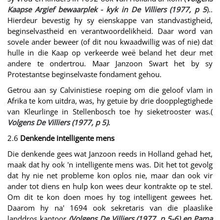
Kaapse Argief bewaarplek - kyk in De Villiers (1977, p 5
)..
Hierdeur bevestig hy sy eienskappe van standvastigheid,
beginselvastheid en verantwoordelikheid. Daar word van
sovele ander beweer (of dit nou kwaadwillig was of nie) dat
hulle in die Kaap op verkeerde weë beland het deur met
andere te ondertrou. Maar Janzoon Swart het by sy
Protestantse beginselvaste fondament gehou.
Getrou aan sy Calvinistiese roeping om die geloof vlam in
Afrika te kom uitdra, was, hy getuie by drie doopplegtighede
van Kleurlinge in Stellenbosch toe hy sieketrooster was.(
Volgens De Villiers (1977, p 5).
2.6
Denkende intelligente mens
Die denkende gees wat Janzoon reeds in Holland gehad het,
maak dat hy ook 'n intelligente mens was. Dit het tot gevolg
dat hy nie net probleme kon oplos nie, maar dan ook vir
ander tot diens en hulp kon wees deur kontrakte op te stel.
Om dit te kon doen moes hy tog intelligent gewees het.
Daarom hy na' 1694 ook sekretaris van die plaaslike
landdros kantoor
(Volgens De Villiers (1977, p 5-6) en Pama