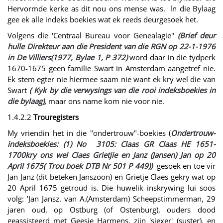
Hervormde kerke as dit nou ons mense was. ln die Bylaag
gee ek alle indeks boekies wat ek reeds deurgesoek het.
Volgens die 'Centraal Bureau voor Genealagie"
(Brief deur
hulle Direkteur aan die President van die RGN op 22-1-1976
in De Villiers(1977, Bylae 1, P 372)
word daar in die tydperk
1670-1675 geen familie Swart in Amsterdam aangetref nie.
Ek stem egter nie hiermee saam nie want ek kry wel die van
Swart
( Kyk by die verwysings van die rooi indeksboekies in
die bylaag),
maar ons name kom nie voor nie.
1.4.2.2
Trouregisters
My vriendin het in die "ondertrouw"-boekies (
Ondertrouw-
indeksboekies: (1) No 3105: Claas GR Claas HE 1651-
1700kry ons wel Claes Grietjie en Janz (Jansen) Jan op 20
April 1675( Trou boek DTB Nr 501 P 449))
gesoek en toe vir
Jan Janz (dit beteken Janszoon) en Grietje Claes gekry wat op
20 April 1675 getroud is. Die huwelik inskrywing lui soos
volg: 'Jan Jansz. van A.(Amsterdam) Scheepstimmerman, 29
jaren oud, op Ostburg (of Ostenburg), ouders dood
geassisteerd met Geesie Harmens, zijn 'siexer' (suster), en