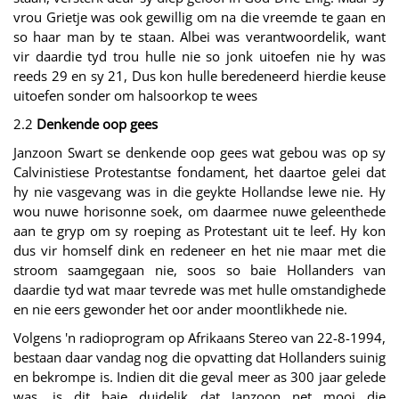
vrou Grietje was ook gewillig om na die vreemde te gaan en
so haar man by te staan. Albei was verantwoordelik, want
vir daardie tyd trou hulle nie so jonk uitoefen nie hy was
reeds 29 en sy 21, Dus kon hulle beredeneerd hierdie keuse
uitoefen sonder om halsoorkop te wees
2.2
Denkende oop gees
Janzoon Swart se denkende oop gees wat gebou was op sy
Calvinistiese Protestantse fondament, het daartoe gelei dat
hy nie vasgevang was in die geykte Hollandse lewe nie. Hy
wou nuwe horisonne soek, om daarmee nuwe geleenthede
aan te gryp om sy roeping as Protestant uit te leef. Hy kon
dus vir homself dink en redeneer en het nie maar met die
stroom saamgegaan nie, soos so baie Hollanders van
daardie tyd wat maar tevrede was met hulle omstandighede
en nie eers gewonder het oor ander moontlikhede nie.
Volgens 'n radioprogram op Afrikaans Stereo van 22-8-1994,
bestaan daar vandag nog die opvatting dat Hollanders suinig
en bekrompe is. Indien dit die geval meer as 300 jaar gelede
was, is dit baie duidelik dat Janzoon net mooi die