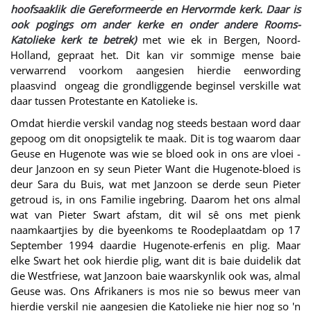
hoofsaaklik die Gereformeerde en Hervormde kerk. Daar is
ook pogings om ander kerke en onder andere Rooms-
Katolieke kerk te betrek)
met wie ek in Bergen, Noord-
Holland, gepraat het. Dit kan vir sommige mense baie
verwarrend voorkom aangesien hierdie eenwording
plaasvind ongeag die grondliggende beginsel verskille wat
daar tussen Protestante en Katolieke is.
Omdat hierdie verskil vandag nog steeds bestaan word daar
gepoog om dit onopsigtelik te maak. Dit is tog waarom daar
Geuse en Hugenote was wie se bloed ook in ons are vloei -
deur Janzoon en sy seun Pieter Want die Hugenote-bloed is
deur Sara du Buis, wat met Janzoon se derde seun Pieter
getroud is, in ons Familie ingebring. Daarom het ons almal
wat van Pieter Swart afstam, dit wil sê ons met pienk
naamkaartjies by die byeenkoms te Roodeplaatdam op 17
September 1994 daardie Hugenote-erfenis en plig. Maar
elke Swart het ook hierdie plig, want dit is baie duidelik dat
die Westfriese, wat Janzoon baie waarskynlik ook was, almal
Geuse was. Ons Afrikaners is mos nie so bewus meer van
hierdie verskil nie aangesien die Katolieke nie hier nog so 'n