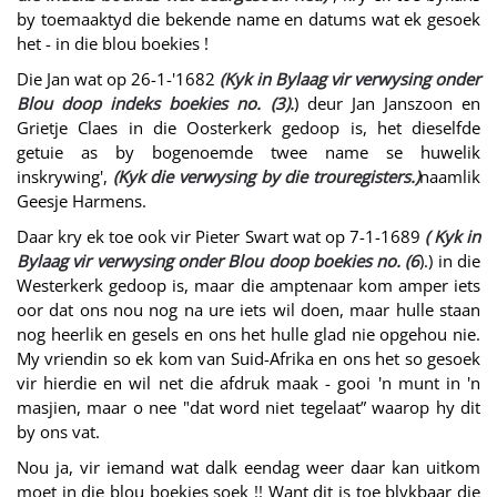
by toemaaktyd die bekende name en datums wat ek gesoek
het - in die blou boekies !
Die Jan wat op 26-1-'1682
(Kyk in Bylaag vir verwysing onder
Blou doop indeks boekies no. (3).
) deur Jan Janszoon en
Grietje Claes in die Oosterkerk gedoop is, het dieselfde
getuie as by bogenoemde twee name se huwelik
inskrywing',
(Kyk die verwysing by die trouregisters.)
naamlik
Geesje Harmens.
Daar kry ek toe ook vir Pieter Swart wat op 7-1-1689
( Kyk in
Bylaag vir verwysing onder Blou doop boekies no. (6
).) in die
Westerkerk gedoop is, maar die amptenaar kom amper iets
oor dat ons nou nog na ure iets wil doen, maar hulle staan
nog heerlik en gesels en ons het hulle glad nie opgehou nie.
My vriendin so ek kom van Suid-Afrika en ons het so gesoek
vir hierdie en wil net die afdruk maak - gooi 'n munt in 'n
masjien, maar o nee "dat word niet tegelaat” waarop hy dit
by ons vat.
Nou ja, vir iemand wat dalk eendag weer daar kan uitkom
moet in die blou boekies soek !! Want dit is toe blykbaar die