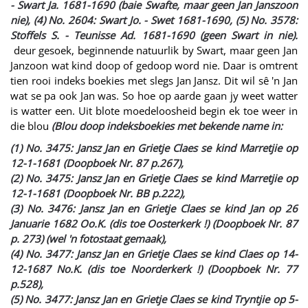
- Swart Ja. 1681-1690 (baie Swafte, maar geen Jan Janszoon
nie), (4) No. 2604: Swart Jo. - Swet 1681-1690, (5) No. 3578:
Stoffels S. - Teunisse Ad. 1681-1690 (geen Swart in nie).
deur gesoek, beginnende natuurlik by Swart, maar geen Jan
Janzoon wat kind doop of gedoop word nie. Daar is omtrent
tien rooi indeks boekies met slegs Jan Jansz. Dit wil sê 'n Jan
wat se pa ook Jan was. So hoe op aarde gaan jy weet watter
is watter een. Uit blote moedeloosheid begin ek toe weer in
die blou
(Blou doop indeksboekies met bekende name in:
(1) No. 3475: Jansz Jan en Grietje Claes se kind Marretjie op
12-1-
1681 (Doopboek Nr. 87 p.267),
(2) No. 3475: Jansz Jan en Grietje Claes se kind Marretjie op
12-1-1681 (Doopboek Nr. BB p.222),
(3) No. 3476: Jansz Jan en Grietje Claes se kind Jan op 26
Januarie 1682 Oo.K. (dis toe Oosterkerk !) (Doopboek Nr. 87
p. 273) (wel 'n fotostaat gemaak),
(4) No. 3477: Jansz Jan en Grietje Claes se kind Claes op 14-
12-1687 No.K. (dis toe Noorderkerk !) (Doopboek Nr. 77
p.528),
(5) No. 3477: Jansz Jan en Grietje Claes se kind Tryntjie op 5-