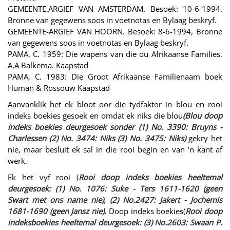
GEMEENTE.ARGIEF VAN AMSTERDAM. Besoek: 10-6-1994.
Bronne van gegewens soos in voetnotas en Bylaag beskryf.
GEMEENTE-ARGIEF VAN HOORN. Besoek: 8-6-1994, Bronne
van gegewens soos in voetnotas en Bylaag beskryf.
PAMA, C. 1959: Die wapens van die ou Afrikaanse Families.
A,A Balkema. Kaapstad
PAMA, C. 1983: Die Groot Afrikaanse Familienaam boek
Human & Rossouw Kaapstad
Aanvanklik het ek bloot oor die tydfaktor in blou en rooi
indeks boekies gesoek en omdat ek niks die blou
(Blou doop
indeks boekies deurgesoek sonder (1) No. 3390: Bruyns -
Charlessen (2) No. 3474: Niks (3) No. 3475: Niks)
gekry het
nie, maar besluit ek sal in die rooi begin en van 'n kant af
werk.
Ek het vyf rooi (
Rooi doop indeks boekies heeltemal
deurgesoek: (1) No. 1076: Suke - Ters 1611-1620 (geen
Swart met ons name nie), (2) No.2427: Jakert - Jochemis
1681-1690 (geen Jansz nie).
Doop indeks boekies(
Rooi doop
indeksboekies heeltemal deurgesoek: (3) No.2603: Swaan P.