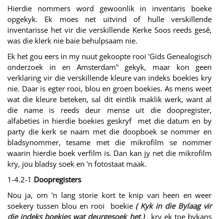
Hierdie nommers word gewoonlik in inventaris boeke
opgekyk. Ek moes net uitvind of hulle verskillende
inventarisse het vir die verskillende Kerke Soos reeds gesê,
was die klerk nie baie behulpsaam nie.
Ek het gou eers in my nuut gekoopte rooi 'Gids Genealogisch
onderzoek in en Amsterdam" gekyk, maar kon geen
verklaring vir die verskillende kleure van indeks boekies kry
nie. Daar is egter rooi, blou en groen boekies. As mens weet
wat die kleure beteken, sal dit eintlik maklik werk, want al
die name is reeds deur mense uit die doopregister,
alfabeties in hierdie boekies geskryf met die datum en by
party die kerk se naam met die doopboek se nommer en
bladsynommer, tesame met die mikrofilm se nommer
waarin hierdie boek verfilm is. Dan kan jy net die mikrofilm
kry, jou bladsy soek en 'n fotostaat maak.
1-4.2-1
Doopregisters
Nou ja, om 'n lang storie kort te knip van heen en weer
soekery tussen blou en rooi boekie
( Kyk in die Bylaag vir
die indeks boekies wat deurgesoek het.)
, kry ek toe bykans