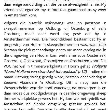
daar enige aanduiding van die pa se afwesigheid is nie. My
vriendin sal egter vir my 'n fotostaat gaan maak as sy weer
in Amsterdam kom.
Volgens die huwelik inskrywing was Jan Janszoon 'n
skeepstimmerman op Ostburg, of Ostenburg of selfs
Oostburg, maar daar word tog gesê dat hy 'n
Amsterdammer was. Die moontlikheid bestaan dat hy in
omgewing van Hoorn 'n skeepstimmerman was, want dalk
bestaan die plek met sodanige naam nie meer vandag nie. ln
die omgewing van Hoorn kom wel name soos Oosterleek,
Oosterdijk, Oostwoud, Oostmijzen en Oosthuizen voor. Die
VOC het wel 'n timmerwerkplaats in Hoorn gehad
(Volgens
'Noord-Holland van strandwal tot randstad' p 12)
. lndien die
naam Ostburg streng gevolg word, bestaan daar vandag in
Zeeuws Vlaandere 'n Oostburg. Dit is naby aan die
Westerschelde wat die hoof waterweg na Antwerpen is en
daar moes dus noodgedwonge in daardie omgewing skeep
timmer werkplekke gewees het. Hy kon wel net tydelik van
Amsterdam na hierdie omgewing gestuur gewees het.
Janzoon kon selfs Zeeuwse familie daar gehad het, want