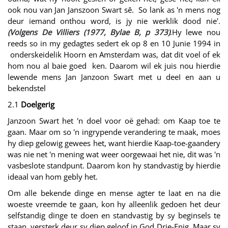
ook nou van Jan Janszoon Swart sê. So lank as 'n mens nog
deur iemand onthou word, is jy nie werklik dood nie'.
(Volgens De Villiers (1977, Bylae B, p 373)
.Hy lewe nou
reeds so in my gedagtes sedert ek op 8 en 10 Junie 1994 in
onderskeidelik Hoorn en Amsterdam was, dat dit voel of ek
hom nou al baie goed ken. Daarom wil ek juis nou hierdie
lewende mens Jan Janzoon Swart met u deeI en aan u
bekendstel
2.1
Doelgerig
Janzoon Swart het 'n doel voor oë gehad: om Kaap toe te
gaan. Maar om so 'n ingrypende verandering te maak, moes
hy diep gelowig gewees het, want hierdie Kaap-toe-gaandery
was nie net 'n mening wat weer oorgewaai het nie, dit was 'n
vasbeslote standpunt. Daarom kon hy standvastig by hierdie
ideaal van hom gebly het.
Om alle bekende dinge en mense agter te laat en na die
woeste vreemde te gaan, kon hy alleenlik gedoen het deur
selfstandig dinge te doen en standvastig by sy beginsels te
staan, versterk deur sy diep geloof in God Drie-Enig. Maar sy