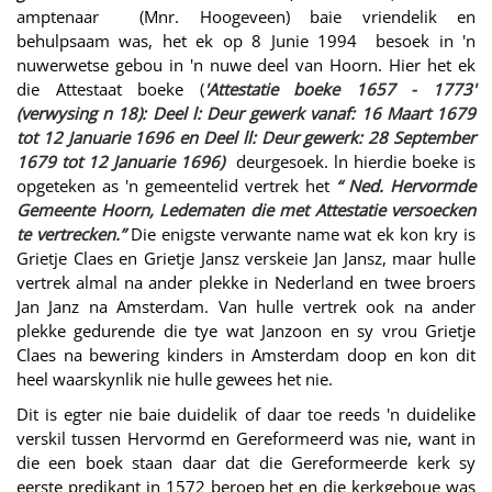
amptenaar (Mnr. Hoogeveen) baie vriendelik en
behulpsaam was, het ek op 8 Junie 1994 besoek in 'n
nuwerwetse gebou in 'n nuwe deel van Hoorn. Hier het ek
die Attestaat boeke (
'Attestatie boeke 1657 - 1773'
(verwysing n 18): Deel l: Deur gewerk vanaf: 16 Maart 1679
tot 12 Januarie 1696 en Deel ll: Deur gewerk: 28 September
1679 tot 12 Januarie 1696)
deurgesoek. ln hierdie boeke is
opgeteken as 'n gemeentelid vertrek het
“ Ned. Hervormde
Gemeente Hoorn, Ledematen die met Attestatie versoecken
te vertrecken.”
Die enigste verwante name wat ek kon kry is
Grietje Claes en Grietje Jansz verskeie Jan Jansz, maar hulle
vertrek almal na ander plekke in Nederland en twee broers
Jan Janz na Amsterdam. Van hulle vertrek ook na ander
plekke gedurende die tye wat Janzoon en sy vrou Grietje
Claes na bewering kinders in Amsterdam doop en kon dit
heel waarskynlik nie hulle gewees het nie.
Dit is egter nie baie duidelik of daar toe reeds 'n duidelike
verskil tussen Hervormd en Gereformeerd was nie, want in
die een boek staan daar dat die Gereformeerde kerk sy
eerste predikant in 1572 beroep het en die kerkgeboue was