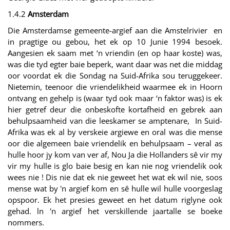
1.4.2
Amsterdam
Die Amsterdamse gemeente-argief aan die Amstelrivier en
in pragtige ou gebou, het ek op 10 Junie 1994 besoek.
Aangesien ek saam met ‘n vriendin (en op haar koste) was,
was die tyd egter baie beperk, want daar was net die middag
oor voordat ek die Sondag na Suid-Afrika sou teruggekeer.
Nietemin, teenoor die vriendelikheid waarmee ek in Hoorn
ontvang en gehelp is (waar tyd ook maar ‘n faktor was) is ek
hier getref deur die onbeskofte kortafheid en gebrek aan
behulpsaamheid van die leeskamer se amptenare, In Suid-
Afrika was ek al by verskeie argiewe en oral was die mense
oor die algemeen baie vriendelik en behulpsaam – veral as
hulle hoor jy kom van ver af, Nou Ja die Hollanders sê vir my
vir my hulle is glo baie besig en kan nie nog vriendelik ook
wees nie ! Dis nie dat ek nie geweet het wat ek wil nie, soos
mense wat by 'n argief kom en sê hulle wil hulle voorgeslag
opspoor. Ek het presies geweet en het datum riglyne ook
gehad. ln 'n argief het verskillende jaartalle se boeke
nommers.