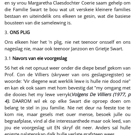
en sy vrou Margaretha Claesdochter Coerie saam gehelp om
die Familie Swart te bou wat uit verskeie kleinere families
bestaan en uiteindelik ons elkeen se gesin, wat die basiese
bousteen van die samelewing is.
3.
ONS PLIG
Ons elkeen hier het 'n plig, nie net teenoor onsself en ons
nageslag nie, maar ook teenoor Janzoon en Grietje Swart.
3.1
Navors van eie voorgeslag
56 het ek net opnuut weer onder die diepe besef gekom van
Prof. Con de Villiers (skrywer van ons geslagsregister) se
woorde: 'Vir diegene wat werklik lewe is hulle nie dood nie"
en kan ek ook saam met hom bevestig dat "my omgang met
die dooies het my lewe verryk(
Volgens De Villiers (1977, p
4).
DAAROM wil ek op elke Swart die oproep doen om
belang te stel in jou familie. Nie net deur na feeste toe te
kom nie, maar gesels met ouer mense, besoek julle ou
begraafplase, vind al die interessanthede maar ook leed, van
jou eie voorgeslag uit EN skryf dit neer. Anders sal hulle
enigste nalatenskap dalk hulle verlate grafsteen wees.