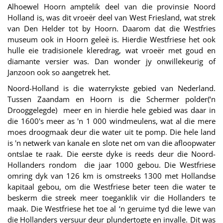
Alhoewel Hoorn amptelik deel van die provinsie Noord
Holland is, was dit vroeër deel van West Friesland, wat strek
van Den Helder tot by Hoorn. Daarom dat die Westfries
museum ook in Hoorn geleë is. Hierdie Westfriese het ook
hulle eie tradisionele kleredrag, wat vroeër met goud en
diamante versier was. Dan wonder jy onwillekeurig of
Janzoon ook so aangetrek het.
Noord-Holland is die waterrykste gebied van Nederland.
Tussen Zaandam en Hoorn is die Schermer polder(‘n
Drooggelegde) meer en in hierdie hele gebied was daar in
die 1600's meer as 'n 1 000 windmeulens, wat al die mere
moes droogmaak deur die water uit te pomp. Die hele land
is 'n netwerk van kanale en slote net om van die afloopwater
ontslae te raak. Die eerste dyke is reeds deur die Noord-
Hollanders rondom die jaar 1000 gebou. Die Westfriese
omring dyk van 126 km is omstreeks 1300 met Hollandse
kapitaal gebou, om die Westfriese beter teen die water te
beskerm die streek meer toeganklik vir die Hollanders te
maak. Die Westfriese het toe al ‘n geruime tyd die lewe van
die Hollanders versuur deur plundertogte en invalle. Dit was