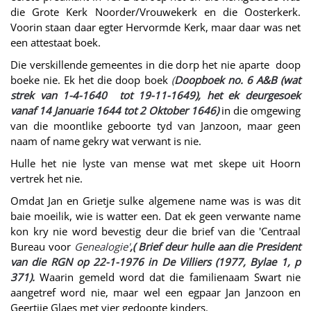
die Grote Kerk Noorder/Vrouwekerk en die Oosterkerk.
Voorin staan daar egter Hervormde Kerk, maar daar was net
een attestaat boek.
Die verskillende gemeentes in die dorp het nie aparte doop
boeke nie. Ek het die doop boek
(
Doopboek no. 6 A&B (wat
strek van 1-4-1640 tot 19-11-1649), het ek deurgesoek
vanaf 14 Januarie 1644 tot 2 Oktober 1646)
in die omgewing
van die moontlike geboorte tyd van Janzoon, maar geen
naam of name gekry wat verwant is nie.
Hulle het nie lyste van mense wat met skepe uit Hoorn
vertrek het nie.
Omdat Jan en Grietje sulke algemene name was is was dit
baie moeilik, wie is watter een. Dat ek geen verwante name
kon kry nie word bevestig deur die brief van die 'Centraal
Bureau voor
Genealogie'
,( Brief deur hulle aan die President
van die RGN op 22-1-1976 in De Villiers (1977, Bylae 1, p
371).
Waarin gemeld word dat die familienaam Swart nie
aangetref word nie, maar wel een egpaar Jan Janzoon en
Geertjie Glaes met vier gedoopte kinders.