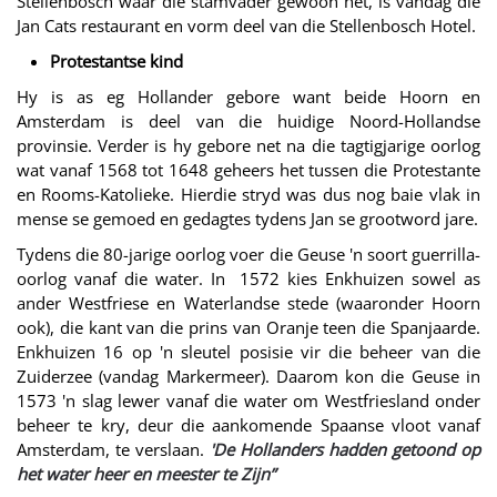
Stellenbosch waar die stamvader gewoon het, is vandag die
Jan Cats restaurant en vorm deel van die Stellenbosch Hotel.
Protestantse kind
Hy is as eg Hollander gebore want beide Hoorn en
Amsterdam is deel van die huidige Noord-Hollandse
provinsie. Verder is hy gebore net na die tagtigjarige oorlog
wat vanaf 1568 tot 1648 geheers het tussen die Protestante
en Rooms-Katolieke. Hierdie stryd was dus nog baie vlak in
mense se gemoed en gedagtes tydens Jan se grootword jare.
Tydens die 80-jarige oorlog voer die Geuse 'n soort guerrilla-
oorlog vanaf die water. In 1572 kies Enkhuizen sowel as
ander Westfriese en Waterlandse stede (waaronder Hoorn
ook), die kant van die prins van Oranje teen die Spanjaarde.
Enkhuizen 16 op 'n sleutel posisie vir die beheer van die
Zuiderzee (vandag Markermeer). Daarom kon die Geuse in
1573 'n slag lewer vanaf die water om Westfriesland onder
beheer te kry, deur die aankomende Spaanse vloot vanaf
Amsterdam, te verslaan.
'De Hollanders hadden getoond op
het water heer en meester te Zijn”