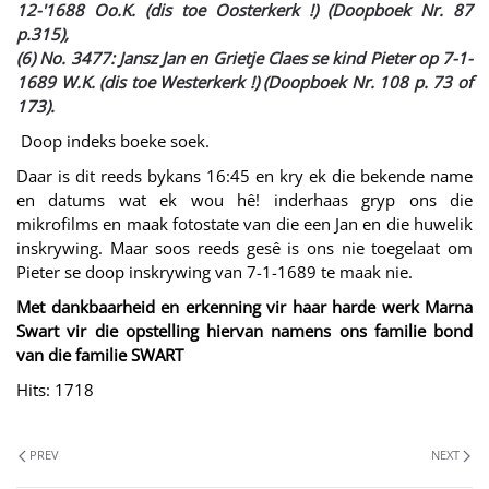
12-'1688 Oo.K. (dis toe Oosterkerk !) (Doopboek Nr. 87
p.315),
(6) No. 3477: Jansz Jan en Grietje Claes se kind Pieter op 7-1-
1689 W.K. (dis toe Westerkerk !) (Doopboek Nr. 108 p. 73 of
173).
Doop indeks boeke soek.
Daar is dit reeds bykans 16:45 en kry ek die bekende name
en datums wat ek wou hê! inderhaas gryp ons die
mikrofilms en maak fotostate van die een Jan en die huwelik
inskrywing. Maar soos reeds gesê is ons nie toegelaat om
Pieter se doop inskrywing van 7-1-1689 te maak nie.
Met dankbaarheid en erkenning vir haar harde werk Marna
Swart vir die opstelling hiervan namens ons familie bond
van die familie SWART
Hits: 1718
PREV
NEXT