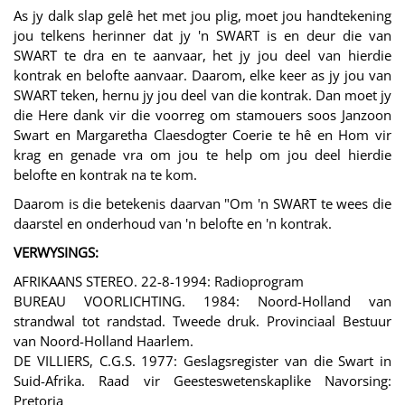
As jy dalk slap gelê het met jou plig, moet jou handtekening
jou telkens herinner dat jy 'n SWART is en deur die van
SWART te dra en te aanvaar, het jy jou deel van hierdie
kontrak en belofte aanvaar. Daarom, elke keer as jy jou van
SWART teken, hernu jy jou deel van die kontrak. Dan moet jy
die Here dank vir die voorreg om stamouers soos Janzoon
Swart en Margaretha Claesdogter Coerie te hê en Hom vir
krag en genade vra om jou te help om jou deel hierdie
belofte en kontrak na te kom.
Daarom is die betekenis daarvan "Om 'n SWART te wees die
daarstel en onderhoud van 'n belofte en 'n kontrak.
VERWYSINGS:
AFRIKAANS STEREO. 22-8-1994: Radioprogram
BUREAU VOORLICHTING. 1984: Noord-Holland van
strandwal tot randstad. Tweede druk. Provinciaal Bestuur
van Noord-Holland Haarlem.
DE VILLIERS, C.G.S. 1977: Geslagsregister van die Swart in
Suid-Afrika. Raad vir Geesteswetenskaplike Navorsing:
Pretoria