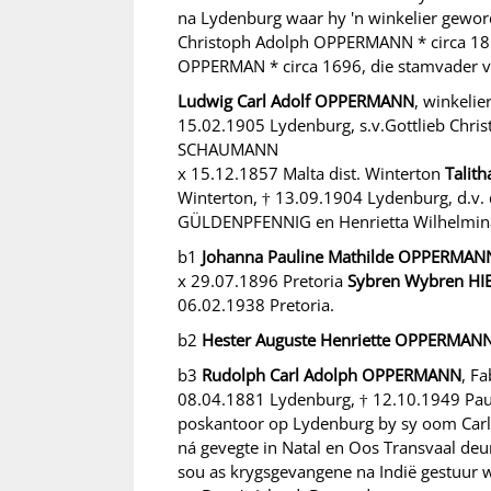
na Lydenburg waar hy 'n winkelier geword
Christoph Adolph OPPERMANN * circa 1810
OPPERMAN * circa 1696, die stamvader va
Ludwig Carl Adolf OPPERMANN
, winkeli
15.02.1905 Lydenburg, s.v.Gottlieb Ch
SCHAUMANN
x 15.12.1857 Malta dist. Winterton
Talit
Winterton, † 13.09.1904 Lydenburg, d.v. 
GÜLDENPFENNIG en Henrietta Wilhelmi
b1
Johanna Pauline Mathilde OPPERMAN
x 29.07.1896 Pretoria
Sybren Wybren
HI
06.02.1938 Pretoria.
b2
Hester Auguste Henriette OPPERMAN
b3
Rudolph Carl Adolph OPPERMANN
, F
08.04.1881 Lydenburg, † 12.10.1949 Pauls
poskantoor op Lydenburg by sy oom Carl
ná gevegte in Natal en Oos Transvaal d
sou as krygsgevangene na Indië gestuur