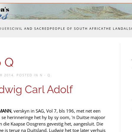
OUERS
CIVIL AND SACRED
PEOPLE OF SOUTH AFRICA
THE LAND
ALS
o Q
H 2014
. POSTED IN
N - Q
.
ig Carl Adolf
RMANN
, verskyn in SAG, Vol 7, bls 196, met net een
, se herinneringe het hy by sy oom, 'n Duitse majoor
n die Kaapse Oosgrens gevestig het, aangesluit. Die
 is terug na Duitsland. Ludwig het toe later verhuis