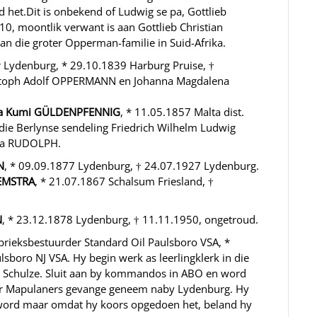
 het.Dit is onbekend of Ludwig se pa, Gottlieb
, moontlik verwant is aan Gottlieb Christian
n die groter Opperman-familie in Suid-Afrika.
er Lydenburg, * 29.10.1839 Harburg Pruise, †
ristoph Adolf OPPERMANN en Johanna Magdalena
ha Kumi GÜLDENPFENNIG
, * 11.05.1857 Malta dist.
die Berlynse sendeling Friedrich Wilhelm Ludwig
na RUDOLPH.
N
, * 09.09.1877 Lydenburg, † 24.07.1927 Lydenburg.
EMSTRA
, * 21.07.1867 Schalsum Friesland, †
N
, * 23.12.1878 Lydenburg, † 11.11.1950, ongetroud.
abrieksbestuurder Standard Oil Paulsboro VSA, *
boro NJ VSA. Hy begin werk as leerlingklerk in die
 Schulze. Sluit aan by kommandos in ABO en word
eur Mapulaners gevange geneem naby Lydenburg. Hy
 word maar omdat hy koors opgedoen het, beland hy