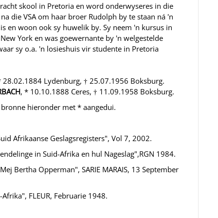
acht skool in Pretoria en word onderwyseres in die
na die VSA om haar broer Rudolph by te staan ná 'n
 is en woon ook sy huwelik by. Sy neem 'n kursus in
n New York en was goewernante by 'n welgestelde
aar sy o.a. 'n losieshuis vir studente in Pretoria
 * 28.02.1884 Lydenburg, † 25.07.1956 Boksburg.
ERBACH
, * 10.10.1888 Ceres, † 11.09.1958 Boksburg.
bronne hieronder met * aangedui.
Suid Afrikaanse Geslagsregisters", Vol 7, 2002.
Sendelinge in Suid-Afrika en hul Nageslag",RGN 1984.
 : Mej Bertha Opperman", SARIE MARAIS, 13 September
Afrika", FLEUR, Februarie 1948.