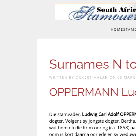
Skip to main content
HOME
STAM
Surnames N t
WRITTEN BY OCKERT MALAN ON
05 MARC
OPPERMANN Ludw
Die stamvader,
Ludwig Carl Adolf OPPE
dogter. Volgens sy jongste dogter, Bertha
wat hom ná die Krim oorlog (ca. 1858) aa
oom is kort daarná oorlede en sy weduwee