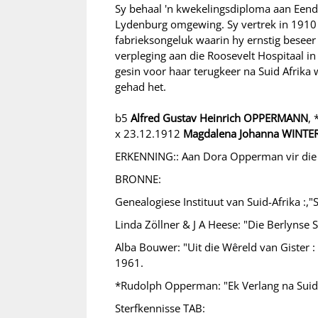
Sy behaal 'n kwekelingsdiploma aan Eendr
Lydenburg omgewing. Sy vertrek in 1910 
fabrieksongeluk waarin hy ernstig beseer
verpleging aan die Roosevelt Hospitaal i
gesin voor haar terugkeer na Suid Afrika w
gehad het.
b5
Alfred Gustav Heinrich OPPERMANN
,
x 23.12.1912
Magdalena Johanna WINT
ERKENNING:: Aan Dora Opperman vir die 
BRONNE:
Genealogiese Instituut van Suid-Afrika :,"
Linda Zöllner & J A Heese: "Die Berlynse 
Alba Bouwer: "Uit die Wêreld van Gister
1961.
*Rudolph Opperman: "Ek Verlang na Suid-
Sterfkennisse TAB: