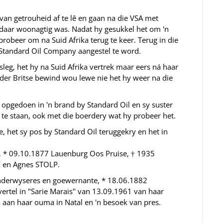
van getrouheid af te lê en gaan na die VSA met
daar woonagtig was. Nadat hy gesukkel het om 'n
robeer om na Suid Afrika terug te keer. Terug in die
 Standard Oil Company aangestel te word.
eg, het hy na Suid Afrika vertrek maar eers ná haar
er Britse bewind wou lewe nie het hy weer na die
 opgedoen in 'n brand by Standard Oil en sy suster
te staan, ook met die boerdery wat hy probeer het.
, het sy pos by Standard Oil teruggekry en het in
, * 09.10.1877 Lauenburg Oos Pruise, † 1935
E en Agnes STOLP.
nderwyseres en goewernante, * 18.06.1882
ertel in "Sarie Marais" van 13.09.1961 van haar
a aan haar ouma in Natal en 'n besoek van pres.