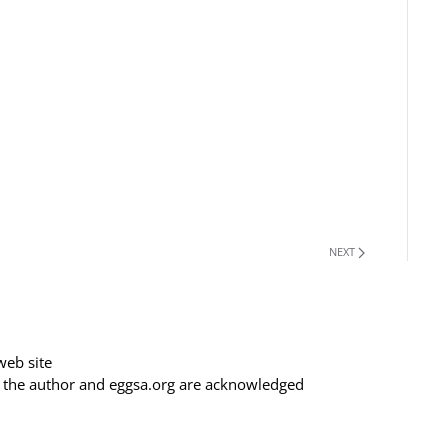
NEXT
web site
f the author and eggsa.org are acknowledged