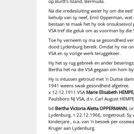
op Burtt's Island, Bermuda.
Ná die vredesluiting weier hy om die eed 
behulp van sy neef, Emil Opperman, wat 
bestaan te maak het hy ook onsuksesvol p
VSA tref die geluk om as voorman by die
Toe hy verneem sy ma se gesondheid versl
dood Lydenburg bereik. Omdat hy nie ond
VSA en sy vorige werk teruggekeer.
Hy het sy rug gebreek en ander beserings
Bertha het na die VSA gegaan om hom by 
Hy is intussen getroud met 'n Duitse dame
1941 weens swak gesondheid afgetree.
x 12.12.1911 VSA
Marie Elisabeth HEMPE
Paulsboro NJ VSA, d.v. Carl August HEMP
b4
Bertha Victoria Aletta OPPERMANN
, o
Lydenburg, † 22.12.1966, ongetroud. Sy v
kinderjare , o.a. van 'n besoek per ossew
Kruger aan Lydenburg.