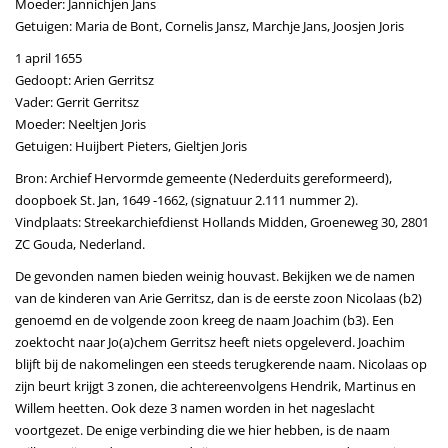
Moeder: Jannichjen Jans
Getuigen: Maria de Bont, Cornelis Jansz, Marchje Jans, Joosjen Joris
1 april 1655
Gedoopt: Arien Gerritsz
Vader: Gerrit Gerritsz
Moeder: Neeltjen Joris
Getuigen: Huijbert Pieters, Gieltjen Joris
Bron: Archief Hervormde gemeente (Nederduits gereformeerd),
doopboek St. Jan, 1649 -1662, (signatuur 2.111 nummer 2).
Vindplaats: Streekarchiefdienst Hollands Midden, Groeneweg 30, 2801
ZC Gouda, Nederland.
De gevonden namen bieden weinig houvast. Bekijken we de namen
van de kinderen van Arie Gerritsz, dan is de eerste zoon Nicolaas (b2)
genoemd en de volgende zoon kreeg de naam Joachim (b3). Een
zoektocht naar Jo(a)chem Gerritsz heeft niets opgeleverd. Joachim
blijft bij de nakomelingen een steeds terugkerende naam. Nicolaas op
zijn beurt krijgt 3 zonen, die achtereenvolgens Hendrik, Martinus en
Willem heetten. Ook deze 3 namen worden in het nageslacht
voortgezet. De enige verbinding die we hier hebben, is de naam