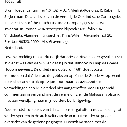
100 schult
Bron: Toegangsnummer 1.04.02: M.A.P. Meilink-Roelofsz, R. Raben, H.
Spijkerman: De archieven van de Verenigde Oostindische Compagnie.
The archieves of the Dutch East India Company (1602-1795),
inventarisnummer 5294: scheepssoldijboek 1681, folio 134.
Vindplaats: Algemeen Rijksarchief, Prins Willem Alexanderhof 20,
Postbus 90520, 2509 LM ‘s-Gravenhage,
Nederland.
Deze vermelding maakt duidelijk dat Arie Gerritsz in ieder geval in 1681
in dienst was van de VOC en dat hij in dat jaar ook in Kaap de Goede
Hoop is geweest. De uitbetaling op 28 juli 1681 doet voorts
vermoeden dat Arie is achtergebleven op Kaap de Goede Hoop, want
de Makassar vertrok op 12 juni 1681 naar Batavia. Andere
vermeldingen heb ik in dit deel niet aangetroffen. Voor uitgebreid
commentaar in verband met de vermelding en de Makassar volsta ik
met een verwijzing naar mijn eerdere berichtgeving.
Deze vondst - op basis van trial and error - gaf uiteraard aanleiding tot
verder speuren in de archivalia van de VOC. Hieronder volgt een
overzicht van de gedane pogingen. Er wordt volstaan met de