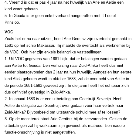
4. Vreemd is dat er pas 4 jaar na het huwelijk van Arie en Aeltie een
kind wordt geboren.
5. In Gouda is er geen enkel verband aangetroffen met ‘t Loo of
Prinsloo.
VOC
Zoals het er nu naar uitziet, heeft Arie Gerritsz zijn overtocht gemaakt in
1681 op het schip Makassar. Hij maakte de overtocht als werknemer bij
de VOC. Ook hier zijn enkele belangrijke vaststellingen:
1. Uit VOC-gegevens van 1681 blijkt dat er betalingen worden gedaan
aan Aeltie tot Gouda. Een verhuizing naar Zuid-Afrika heeft dus niet
eerder plaatsgevonden dan 2 jaar na hun huwelijk. Aangezien hun eerste
kind Alida geboren wordt in oktober 1683, zal de overtocht van Aeltie in
de periode 1681-1683 geweest zijn. In die jaren heeft het echtpaar zich
dus definitief gevestigd in Zuid-Afrika.
2. In januari 1683 is er een uitbetaling aan Geertruijt Severijn. Heeft
Aeltie de obligatie aan Geertruijt over-gedaan vóór haar vertrek naar
Zuid-Afrika? Bijvoorbeeld om uitstaande schuld mee af te lossen?
3. Op de monsterrol staat Arie Gerritsz bij de zeevarenden. Gezien de
uitbetalingen zal hij werkzaam zijn geweest als matroos. Een nadere
functie-omschrijving is niet aangetroffen.