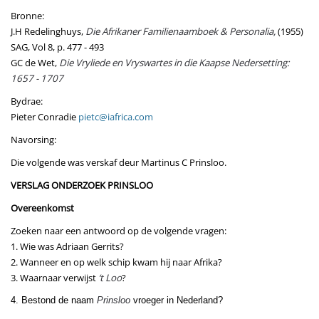
Bronne:
J.H Redelinghuys,
Die Afrikaner Familienaamboek & Personalia,
(1955)
SAG, Vol 8, p. 477 - 493
GC de Wet,
Die Vryliede en Vryswartes in die Kaapse Nedersetting:
1657 - 1707
Bydrae:
Pieter Conradie
pietc@iafrica.com
Navorsing:
Die volgende was verskaf deur Martinus C Prinsloo.
VERSLAG ONDERZOEK PRINSLOO
Overeenkomst
Zoeken naar een antwoord op de volgende vragen:
1. Wie was Adriaan Gerrits?
2. Wanneer en op welk schip kwam hij naar Afrika?
3. Waarnaar verwijst
‘t Loo
?
4. Bestond de naam
Prinsloo
vroeger in Nederland?