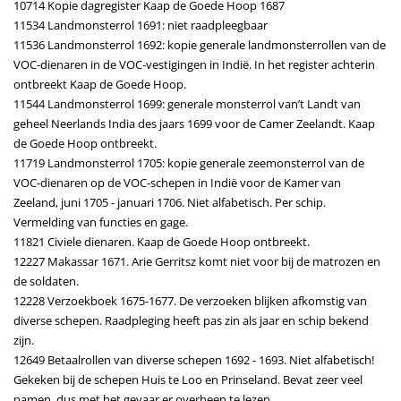
10714 Kopie dagregister Kaap de Goede Hoop 1687
11534 Landmonsterrol 1691: niet raadpleegbaar
11536 Landmonsterrol 1692: kopie generale landmonsterrollen van de
VOC-dienaren in de VOC-vestigingen in Indië. In het register achterin
ontbreekt Kaap de Goede Hoop.
11544 Landmonsterrol 1699: generale monsterrol van’t Landt van
geheel Neerlands India des jaars 1699 voor de Camer Zeelandt. Kaap
de Goede Hoop ontbreekt.
11719 Landmonsterrol 1705: kopie generale zeemonsterrol van de
VOC-dienaren op de VOC-schepen in Indië voor de Kamer van
Zeeland, juni 1705 - januari 1706. Niet alfabetisch. Per schip.
Vermelding van functies en gage.
11821 Civiele dienaren. Kaap de Goede Hoop ontbreekt.
12227 Makassar 1671. Arie Gerritsz komt niet voor bij de matrozen en
de soldaten.
12228 Verzoekboek 1675-1677. De verzoeken blijken afkomstig van
diverse schepen. Raadpleging heeft pas zin als jaar en schip bekend
zijn.
12649 Betaalrollen van diverse schepen 1692 - 1693. Niet alfabetisch!
Gekeken bij de schepen Huis te Loo en Prinseland. Bevat zeer veel
namen, dus met het gevaar er overheen te lezen.