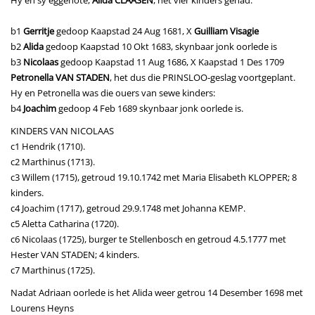
Hy en sy eggenote,
Alida CLAASEN
, het vier kinders gehad.
b1
Gerritje
gedoop Kaapstad 24 Aug 1681, X
Guilliam Visagie
b2
Alida
gedoop Kaapstad 10 Okt 1683, skynbaar jonk oorlede is
b3
Nicolaas
gedoop Kaapstad 11 Aug 1686, X Kaapstad 1 Des 1709
Petronella VAN STADEN
, het dus die PRINSLOO-geslag voortgeplant.
Hy en Petronella was die ouers van sewe kinders:
b4
Joachim
gedoop 4 Feb 1689 skynbaar jonk oorlede is.
KINDERS VAN NICOLAAS
c1 Hendrik (1710).
c2 Marthinus (1713).
c3 Willem (1715), getroud 19.10.1742 met Maria Elisabeth KLOPPER; 8
kinders.
c4 Joachim (1717), getroud 29.9.1748 met Johanna KEMP.
c5 Aletta Catharina (1720).
c6 Nicolaas (1725), burger te Stellenbosch en getroud 4.5.1777 met
Hester VAN STADEN; 4 kinders.
c7 Marthinus (1725).
Nadat Adriaan oorlede is het Alida weer getrou 14 Desember 1698 met
Lourens Heyns