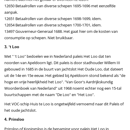
12650 Betaalrollen van diverse schepen 1695-1696 met eenzelfde
aanpak.
12651 Betaalrollen van diverse schepen 1698-1699, idem.
12654 Betaalrollen van diverse schepen 1700-1701, idem.
13497 Gouverneur-Generaal 1688. Het gaat hier om de kosten van
consumptie op schepen. Niet bruikbaar.
3. ‘t Loo
Met " 't Loo" bedoelen we in Nederland paleis Het Loo dat ten
noorden van Apeldoorn ligt. Dit paleis is door stadhouder Willem III
gebouwd in 1685 in de buurt van jachtslot Het Oude Loo, dat dateert
uit de 14e en 15e eeuw. Het gebied bij Apeldoorn stond bekend als "de
hoge en vrije heerlijkheid het Loo". "Van Goor's Aardrijkskundig
Woordenboek van Nederland" uit 1968 noemt echter nog een 15-tal
buurtschappen met de naam "De Loo" en "Het Loo".
Het VOC-schip Huis te Loo is ongetwijfeld vernoemd naar dit Paleis of
het oude jachtslot.
4. Prinsloo
Prinsloo of Koningsloo is de benaming voor paleis Het Loo in