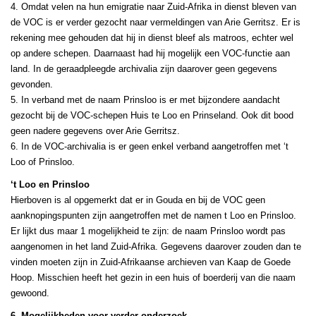
4. Omdat velen na hun emigratie naar Zuid-Afrika in dienst bleven van
de VOC is er verder gezocht naar vermeldingen van Arie Gerritsz. Er is
rekening mee gehouden dat hij in dienst bleef als matroos, echter wel
op andere schepen. Daarnaast had hij mogelijk een VOC-functie aan
land. In de geraadpleegde archivalia zijn daarover geen gegevens
gevonden.
5. In verband met de naam Prinsloo is er met bijzondere aandacht
gezocht bij de VOC-schepen Huis te Loo en Prinseland. Ook dit bood
geen nadere gegevens over Arie Gerritsz.
6. In de VOC-archivalia is er geen enkel verband aangetroffen met ‘t
Loo of Prinsloo.
‘t Loo en Prinsloo
Hierboven is al opgemerkt dat er in Gouda en bij de VOC geen
aanknopingspunten zijn aangetroffen met de namen t Loo en Prinsloo.
Er lijkt dus maar 1 mogelijkheid te zijn: de naam Prinsloo wordt pas
aangenomen in het land Zuid-Afrika. Gegevens daarover zouden dan te
vinden moeten zijn in Zuid-Afrikaanse archieven van Kaap de Goede
Hoop. Misschien heeft het gezin in een huis of boerderij van die naam
gewoond.
6. Mogelijkheden voor verder onderzoek