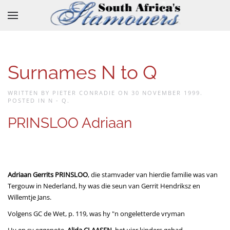
Skip to main content
Surnames N to Q
WRITTEN BY PIETER CONRADIE ON
30 NOVEMBER 1999
.
POSTED IN
N - Q
.
PRINSLOO Adriaan
Adriaan Gerrits PRINSLOO
, die stamvader van hierdie familie was van
Tergouw in Nederland, hy was die seun van Gerrit Hendriksz en
Willemtje Jans.
Volgens GC de Wet, p. 119, was hy "n ongeletterde vryman