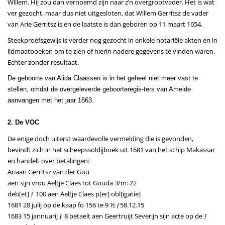
Willem. Hij zou dan vernoemd zijn naar z’n overgrootvader. Het is wat
ver gezocht, maar dus niet uitgesloten, dat Willem Gerritsz de vader
van Arie Gerritsz is en de laatste is dan geboren op 11 maart 1654.
Steekproefsgewijs is verder nog gezocht in enkele notariële akten en in
lidmaatboeken om te zien of hierin nadere gegevens te vinden waren.
Echter zonder resultaat.
De geboorte van Alida Claassen is in het geheel niet meer vast te
stellen, omdat de overgeleverde geboorteregis-ters van Ameide
aanvangen met het jaar 1663.
2. De VOC
De enige doch uiterst waardevolle vermelding die is gevonden,
bevindt zich in het scheepssoldijboek uit 1681 van het schip Makassar
en handelt over betalingen:
Ariaan Gerritsz van der Gou
aen sijn vrou Aeltje Claes tot Gouda 3/m: 22
deb[et] ƒ 100 aen Aeltje Claes p[er] obl[igatie]
1681 28 julij op de kaap fo 156 te 9 ½ ƒ58.12.15
1683 15 jannuarij ƒ 8 betaelt aen Geertruijt Severijn sijn acte op de ƒ