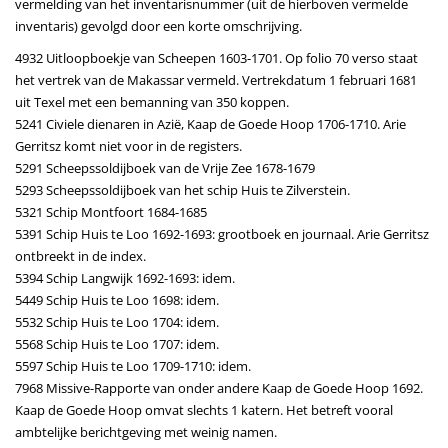
vermelding van het inventarisnummer (uit de hierboven vermelde
inventaris) gevolgd door een korte omschrijving.
4932 Uitloopboekje van Scheepen 1603-1701. Op folio 70 verso staat
het vertrek van de Makassar vermeld. Vertrekdatum 1 februari 1681
uit Texel met een bemanning van 350 koppen.
5241 Civiele dienaren in Azië, Kaap de Goede Hoop 1706-1710. Arie
Gerritsz komt niet voor in de registers.
5291 Scheepssoldijboek van de Vrije Zee 1678-1679
5293 Scheepssoldijboek van het schip Huis te Zilverstein.
5321 Schip Montfoort 1684-1685
5391 Schip Huis te Loo 1692-1693: grootboek en journaal. Arie Gerritsz
ontbreekt in de index.
5394 Schip Langwijk 1692-1693: idem.
5449 Schip Huis te Loo 1698: idem.
5532 Schip Huis te Loo 1704: idem.
5568 Schip Huis te Loo 1707: idem.
5597 Schip Huis te Loo 1709-1710: idem.
7968 Missive-Rapporte van onder andere Kaap de Goede Hoop 1692.
Kaap de Goede Hoop omvat slechts 1 katern. Het betreft vooral
ambtelijke berichtgeving met weinig namen.