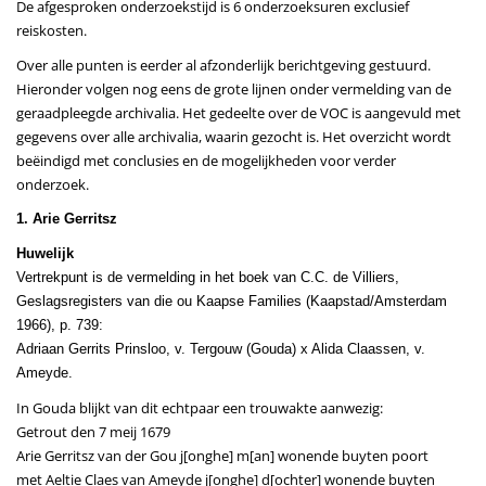
De afgesproken onderzoekstijd is 6 onderzoeksuren exclusief
reiskosten.
Over alle punten is eerder al afzonderlijk berichtgeving gestuurd.
Hieronder volgen nog eens de grote lijnen onder vermelding van de
geraadpleegde archivalia. Het gedeelte over de VOC is aangevuld met
gegevens over alle archivalia, waarin gezocht is. Het overzicht wordt
beëindigd met conclusies en de mogelijkheden voor verder
onderzoek.
1. Arie Gerritsz
Huwelijk
Vertrekpunt is de vermelding in het boek van C.C. de Villiers,
Geslagsregisters van die ou Kaapse Families (Kaapstad/Amsterdam
1966), p. 739:
Adriaan Gerrits Prinsloo, v. Tergouw (Gouda) x Alida Claassen, v.
Ameyde.
In Gouda blijkt van dit echtpaar een trouwakte aanwezig:
Getrout den 7 meij 1679
Arie Gerritsz van der Gou j[onghe] m[an] wonende buyten poort
met Aeltie Claes van Ameyde j[onghe] d[ochter] wonende buyten