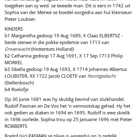
toegeken aan sy wed. se tweede man. Dit is eers in 1742 uit
Sophia van der Merwe se boedel oorgedra aan hul kleinseun
Pieter Loubser.
KINDERS
b1 Margaretha gedoop 19 Aug 1689, X Claas ELBERTSZ -
beide sterwe in die pokke epidemie van 1713 van
Onverwacht
(Hottentots Holland)
b2 Catharina gedoop 17 Aug 1691, X 17 Sep 1713 Philip
MORKEL
b3 Sibella gedoop 19 Aug 1693, X 1714 Johannes Albertus
LOUBSTER, XX 1722 Jacob CLOETE van
Nooitgedacht
(Stellenbosch)
b4 Roelofje
Op 30 Junie 1681 was hy skuldig bevind van sluikhandel.
Rudolf Pasman en De Vos het 'n vennootskap gehad. Hy het
ook gedien as diaken in 1694 en 1695. Rudolf is ewe skielik
in 1696 oorlede. Sophia trou op 25 Januarie 1696 met Pieter
ROBBERTS
Roelof (sic) PASMAN se plaas is aangedui op 'n redelik