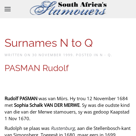
Skip to main content
Surnames N to Q
WRITTEN ON
30 NOVEMBER 1999
. POSTED IN
N - Q
.
PASMAN Rudolf
Rudolf PASMAN
was van Mörs. Hy trou 12 November 1684
met
Sophia Schalk VAN DER MERWE
. Sy was die oudste kind
van die van der Merwe stamouers, sy was gedoop Kaapstad
1 Nov 1670.
Rudolph se plaas was
Rustenburg
, aan die Stellenbosch-kant
van Simonsberg. Toegesê in 1680, maar eers in 1699