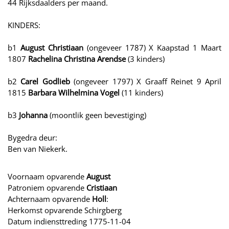
44 Rijksdaalders per maand.
KINDERS:
b1
August Christiaan
(ongeveer 1787) X Kaapstad 1 Maart
1807
Rachelina Christina Arendse
(3 kinders)
b2
Carel Godlieb
(ongeveer 1797) X Graaff Reinet 9 April
1815
Barbara Wilhelmina Vogel
(11 kinders)
b3
Johanna
(moontlik geen bevestiging)
Bygedra deur:
Ben van Niekerk.
Voornaam opvarende
August
Patroniem opvarende
Cristiaan
Achternaam opvarende
Holl
:
Herkomst opvarende Schirgberg
Datum indiensttreding 1775-11-04