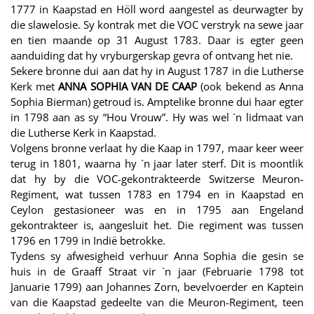
1777 in Kaapstad en Höll word aangestel as deurwagter by
die slawelosie. Sy kontrak met die VOC verstryk na sewe jaar
en tien maande op 31 August 1783. Daar is egter geen
aanduiding dat hy vryburgerskap gevra of ontvang het nie.
Sekere bronne dui aan dat hy in August 1787 in die Lutherse
Kerk met
ANNA SOPHIA VAN DE CAAP
(ook bekend as Anna
Sophia Bierman) getroud is. Amptelike bronne dui haar egter
in 1798 aan as sy “Hou Vrouw”. Hy was wel `n lidmaat van
die Lutherse Kerk in Kaapstad.
Volgens bronne verlaat hy die Kaap in 1797, maar keer weer
terug in 1801, waarna hy `n jaar later sterf. Dit is moontlik
dat hy by die VOC-gekontrakteerde Switzerse Meuron-
Regiment, wat tussen 1783 en 1794 en in Kaapstad en
Ceylon gestasioneer was en in 1795 aan Engeland
gekontrakteer is, aangesluit het. Die regiment was tussen
1796 en 1799 in Indië betrokke.
Tydens sy afwesigheid verhuur Anna Sophia die gesin se
huis in de Graaff Straat vir `n jaar (Februarie 1798 tot
Januarie 1799) aan Johannes Zorn, bevelvoerder en Kaptein
van die Kaapstad gedeelte van die Meuron-Regiment, teen