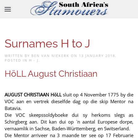
Skip to main content
Surnames H to J
WRITTEN BY BEN VAN NIEKERK ON
13 JANUARY 2018
.
POSTED IN
H - J
.
HöLL August Christiaan
AUGUST CHRISTIAAN HöLL
sluit op 4 November 1775 by die
VOC aan en vertrek dieselfde dag op die skip Mentor na
Batavia.
Die VOC skeepssoldyboeke dui sy herkoms slegs as
Schirgberg aan. Dit kan dui op `n aantal Europese dorpe,
vernaamlik in Sachse, Baden-Württemberg, en Switserland.
Die Mentor arriveer na 3 maande ter see op 17 Februarie