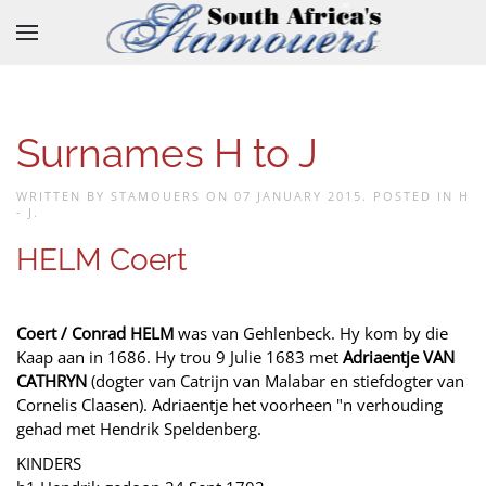
Skip to main content
Surnames H to J
WRITTEN BY STAMOUERS ON
07 JANUARY 2015
. POSTED IN
H
- J
.
HELM Coert
Coert / Conrad HELM
was van Gehlenbeck. Hy kom by die
Kaap aan in 1686. Hy trou 9 Julie 1683 met
Adriaentje VAN
CATHRYN
(dogter van Catrijn van Malabar en stiefdogter van
Cornelis Claasen). Adriaentje het voorheen "n verhouding
gehad met Hendrik Speldenberg.
KINDERS