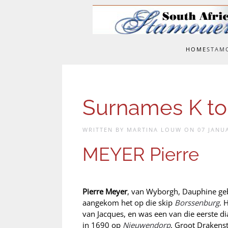
Skip to main content
HOME
STAM
Surnames K t
WRITTEN BY MARTINA LOUW ON
07 JANU
MEYER Pierre
Pierre Meyer
, van Wyborgh, Dauphine ge
aangekom het op die skip
Borssenburg
. 
van Jacques, en was een van die eerste d
in 1690 op
Nieuwendorp
, Groot Drakenst