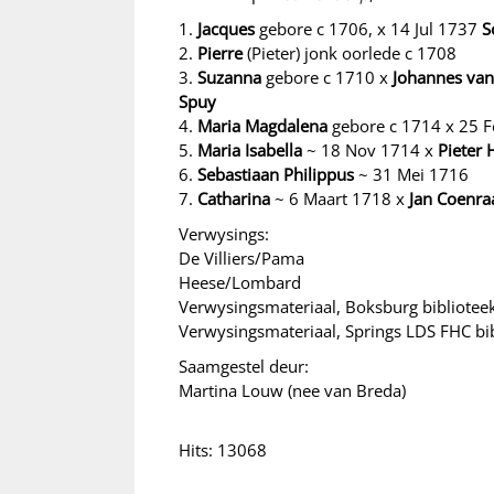
1.
Jacques
gebore c 1706, x 14 Jul 1737
S
2.
Pierre
(Pieter) jonk oorlede c 1708
3.
Suzanna
gebore c 1710 x
Johannes van
Spuy
4.
Maria Magdalena
gebore c 1714 x 25 
5.
Maria Isabella
~ 18 Nov 1714 x
Pieter 
6.
Sebastiaan Philippus
~ 31 Mei 1716
7.
Catharina
~ 6 Maart 1718 x
Jan Coenr
Verwysings:
De Villiers/Pama
Heese/Lombard
Verwysingsmateriaal, Boksburg bibliotee
Verwysingsmateriaal, Springs LDS FHC bi
Saamgestel deur:
Martina Louw (nee van Breda)
Hits: 13068