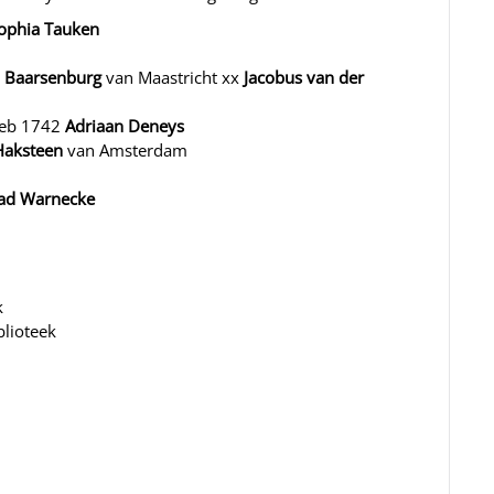
ophia Tauken
 Baarsenburg
van Maastricht xx
Jacobus van der
Feb 1742
Adriaan Deneys
Haksteen
van Amsterdam
aad Warnecke
k
blioteek