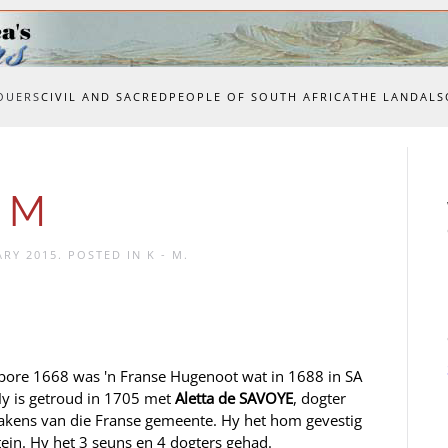
OUERS
CIVIL AND SACRED
PEOPLE OF SOUTH AFRICA
THE LAND
ALS
o M
ARY 2015
. POSTED IN
K - M
.
bore 1668 was 'n Franse Hugenoot wat in 1688 in SA
Hy is getroud in 1705 met
Aletta de SAVOYE
, dogter
iakens van die Franse gemeente. Hy het hom gevestig
ein. Hy het 3 seuns en 4 dogters gehad.