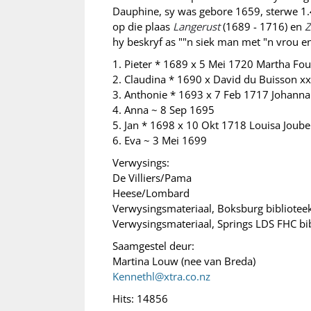
Dauphine, sy was gebore 1659, sterwe 1.
op die plaas
Langerust
(1689 - 1716) en
Z
hy beskryf as ""n siek man met "n vrou e
1. Pieter * 1689 x 5 Mei 1720 Martha Fou
2. Claudina * 1690 x David du Buisson xx
3. Anthonie * 1693 x 7 Feb 1717 Johann
4. Anna ~ 8 Sep 1695
5. Jan * 1698 x 10 Okt 1718 Louisa Joube
6. Eva ~ 3 Mei 1699
Verwysings:
De Villiers/Pama
Heese/Lombard
Verwysingsmateriaal, Boksburg bibliotee
Verwysingsmateriaal, Springs LDS FHC bi
Saamgestel deur:
Martina Louw (nee van Breda)
Kennethl@xtra.co.nz
Hits: 14856