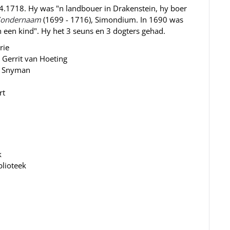
4.1718. Hy was "n landbouer in Drakenstein, hy boer
ondernaam
(1699 - 1716), Simondium. In 1690 was
n een kind". Hy het 3 seuns en 3 dogters gehad.
rie
 Gerrit van Hoeting
a Snyman
rt
k
blioteek