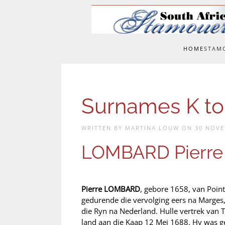
Skip to main content
HOME
STAM
Surnames K t
WRITTEN BY MARTINA LOUW ON
30 NOVE
LOMBARD Pierre
Pierre LOMBARD
, gebore 1658, van Poin
gedurende die vervolging eers na Marges,
die Ryn na Nederland. Hulle vertrek van 
land aan die Kaap 12 Mei 1688. Hy was 