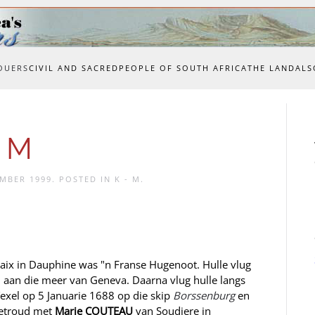
OUERS
CIVIL AND SACRED
PEOPLE OF SOUTH AFRICA
THE LAND
ALS
o M
MBER 1999
. POSTED IN
K - M
.
taix in Dauphine was "n Franse Hugenoot. Hulle vlug
 aan die meer van Geneva. Daarna vlug hulle langs
Texel op 5 Januarie 1688 op die skip
Borssenburg
en
getroud met
Marie COUTEAU
van Soudiere in