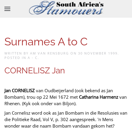
Skip to main content
Surnames A to C
WRITTEN BY AM VAN RENSBURG ON
30 NOVEMBER 1999
.
POSTED IN
A - C
.
CORNELISZ Jan
Jan CORNELISZ
van Oudbeijerland (ook bekend as Jan
Bombam), trou op 22 Mei 1672 met
Catharina Harmenz
van
Rhenen. (Kyk ook onder van Biljon).
Jan Cornelisz word ook as Jan Bombam in die Resolusies van
die Politieke Raad, Vol V, p. 302 aangespreek. 'n Mens
wonder waar die naam Bombam vandaan gekom het?