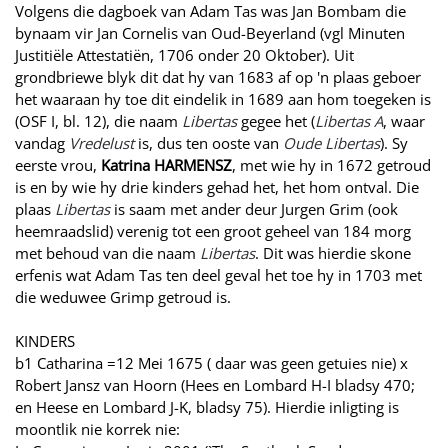
Volgens die dagboek van Adam Tas was Jan Bombam die
bynaam vir Jan Cornelis van Oud-Beyerland (vgl Minuten
Justitiële Attestatiën, 1706 onder 20 Oktober). Uit
grondbriewe blyk dit dat hy van 1683 af op 'n plaas geboer
het waaraan hy toe dit eindelik in 1689 aan hom toegeken is
(OSF I, bl. 12), die naam
Libertas
gegee het (
Libertas A
, waar
vandag
Vredelust
is, dus ten ooste van
Oude Libertas
). Sy
eerste vrou,
Katrina HARMENSZ
, met wie hy in 1672 getroud
is en by wie hy drie kinders gehad het, het hom ontval.
Die
plaas
Libertas
is saam met ander deur Jurgen Grim (ook
heemraadslid) verenig tot een groot geheel van 184 morg
met behoud van die naam
Libertas
. Dit was hierdie skone
erfenis wat Adam Tas ten deel geval het toe hy in 1703 met
die weduwee Grimp getroud is.
KINDERS
b1 Catharina =12 Mei 1675 ( daar was geen getuies nie) x
Robert Jansz van Hoorn (Hees en Lombard H-I bladsy 470;
en Heese en Lombard J-K, bladsy 75). Hierdie inligting is
moontlik nie korrek nie: