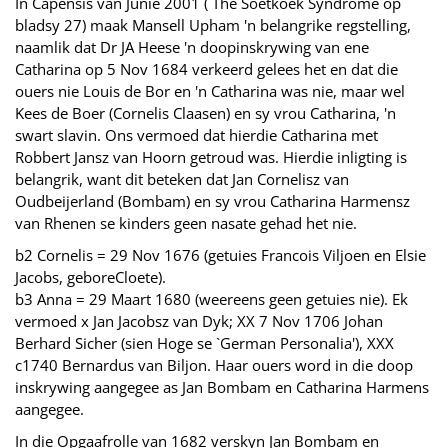
In Capensis van Junie 2001 (`The Soetkoek Syndrome op
bladsy 27) maak Mansell Upham 'n belangrike regstelling,
naamlik dat Dr JA Heese 'n doopinskrywing van ene
Catharina op 5 Nov 1684 verkeerd gelees het en dat die
ouers nie Louis de Bor en 'n Catharina was nie, maar wel
Kees de Boer (Cornelis Claasen) en sy vrou Catharina, 'n
swart slavin. Ons vermoed dat hierdie Catharina met
Robbert Jansz van Hoorn getroud was. Hierdie inligting is
belangrik, want dit beteken dat Jan Cornelisz van
Oudbeijerland (Bombam) en sy vrou Catharina Harmensz
van Rhenen se kinders geen nasate gehad het nie.
b2 Cornelis = 29 Nov 1676 (getuies Francois Viljoen en Elsie
Jacobs, geboreCloete).
b3 Anna = 29 Maart 1680 (weereens geen getuies nie). Ek
vermoed x Jan Jacobsz van Dyk; XX 7 Nov 1706 Johan
Berhard Sicher (sien Hoge se `German Personalia'), XXX
c1740 Bernardus van Biljon. Haar ouers word in die doop
inskrywing aangegee as Jan Bombam en Catharina Harmens
aangegee.
In die Opgaafrolle van 1682 verskyn Jan Bombam en