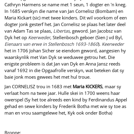
Cathryn Harmens se name met 1 seun, 1 dogter en 'n kneg.
In 1685 verskyn die name van Jan Cornelisz (Bombam) en
Maria Kickart (sic) met twee kinders. Dit wil voorkom of een
dogter jonk gesterf het. Jan Cornelisz se plaas het later deel
van Adam Tas se plaas,
Libertas
, geword. Jan Jacobsz van
Dyk het op
Keerweder
, Stellenbosch geboer (Sien J vd Byl,
Eienaars van erwe in Stellenbosch 1693-1860
).
Keerweder
het in 1706 Johan Sicher se eiendom geword, aangesien hy
waarskynlik met Van Dyk se weduwee getrou het. Die
enigste probleem is dat Jan van Dyk en Anna Jansz reeds
vanaf 1692 in die Opgaafrolle verskyn, wat beteken dat sy
baie jonk moes gewees het met hul troue.
Jan CORNELISZ trou in 1683 met
Maria KICKERS
, maar sy
verlaat hom na twee jaar. Hulle skei in 1700 weens haar
owerspel (Sy het toe alreeds een kind by Ferdinandus Appel
gehad en sewe kinders by Frederik Botha met wie sy toe as
man en vrou saamgelewe het, Kyk ook onder Botha)
Bronne: