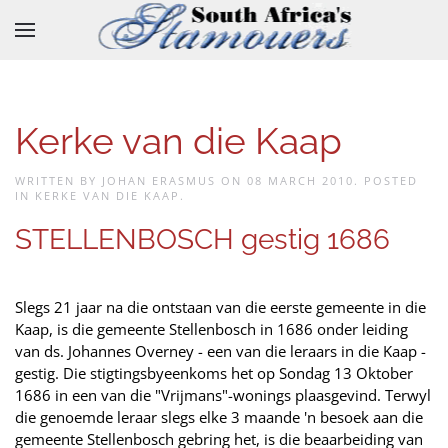
Skip to main content
Kerke van die Kaap
WRITTEN BY JOHAN ERASMUS ON
08 MARCH 2010
. POSTED
IN
KERKE VAN DIE KAAP
.
STELLENBOSCH gestig 1686
Slegs 21 jaar na die ontstaan van die eerste gemeente in die
Kaap, is die gemeente Stellenbosch in 1686 onder leiding
van ds. Johannes Overney - een van die leraars in die Kaap -
gestig. Die stigtingsbyeenkoms het op Sondag 13 Oktober
1686 in een van die "Vrijmans"-wonings plaasgevind. Terwyl
die genoemde leraar slegs elke 3 maande 'n besoek aan die
gemeente Stellenbosch gebring het, is die beaarbeiding van