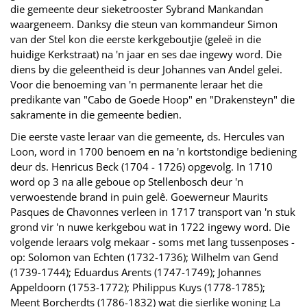
die gemeente deur sieketrooster Sybrand Mankandan
waargeneem. Danksy die steun van kommandeur Simon
van der Stel kon die eerste kerkgeboutjie (geleë in die
huidige Kerkstraat) na 'n jaar en ses dae ingewy word. Die
diens by die geleentheid is deur Johannes van Andel gelei.
Voor die benoeming van 'n permanente leraar het die
predikante van "Cabo de Goede Hoop" en "Drakensteyn" die
sakramente in die gemeente bedien.
Die eerste vaste leraar van die gemeente, ds. Hercules van
Loon, word in 1700 benoem en na 'n kortstondige bediening
deur ds. Henricus Beck (1704 - 1726) opgevolg. In 1710
word op 3 na alle geboue op Stellenbosch deur 'n
verwoestende brand in puin gelê. Goewerneur Maurits
Pasques de Chavonnes verleen in 1717 transport van 'n stuk
grond vir 'n nuwe kerkgebou wat in 1722 ingewy word. Die
volgende leraars volg mekaar - soms met lang tussenposes -
op: Solomon van Echten (1732-1736); Wilhelm van Gend
(1739-1744); Eduardus Arents (1747-1749); Johannes
Appeldoorn (1753-1772); Philippus Kuys (1778-1785);
Meent Borcherdts (1786-1832) wat die sierlike woning La